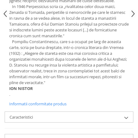
jignesc reciproc dezvaluind masinarii de culise detestabile.
In 1946 Perpessicius scria ca „rivalitatea celor doua maici,
Zenaida si Tomaida, peripetiile si nenorocirile pe care le starnesc
in ravna de a se vedea alese, in locul de stareta a manastirii
Tamaioara, ofera d-lui Damian Stanoiu prilejul sa proiecteze crude
si indiscrete lumini peste aceste locasuri [...] de fornicatiune
cronica cum sunt manastirile."
Pompiliu Constantinescu, care s-a ocupat pe larg de aceasta
carte, scria pe buna dreptate, intr-o cronica literara din Vremea
(1932) : „Alegere de stareta este cea mai corosiva critica a
organizatiei monahicesti dupa Icoanele de lemn ale d-lui Arghezi;
D. Stanoiu nu recurge insa la violenta artistica a pamfletului;
observator realist, trece in zona contemplatiei tot acest balci de
infirmitati morale, intr-un film ca succesiuni repezi, pitoresti si
pline de veracitate."
ION NISTOR
.
Informatii conformitate produs
Caracteristici