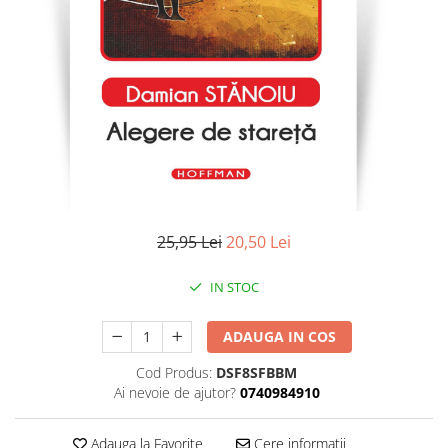
Literatura
Clasica
Contemporana
Moderna
Romana
Universala
Universala
Non-fictiune
Calatorii
25,95 Lei
20,50 Lei
Memorii
Publicistica / Reportaje / Interviuri
IN STOC
Stiinte umaniste
ADAUGA IN COS
Istorie
Sociologie si filozofie
Cod Produs:
DSF8SFBBM
Ai nevoie de ajutor?
0740984910
Adauga la Favorite
Cere informatii