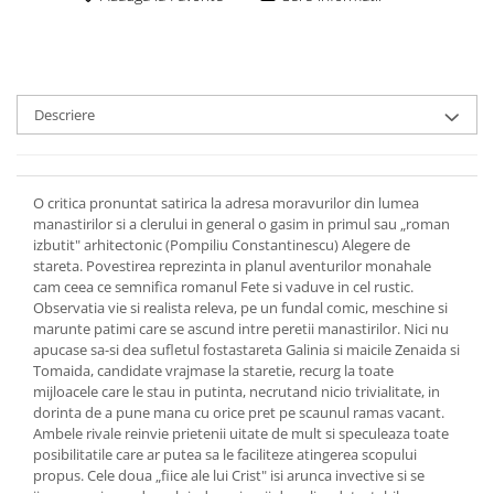
Descriere
O critica pronuntat satirica la adresa moravurilor din lumea
manastirilor si a clerului in general o gasim in primul sau „roman
izbutit" arhitectonic (Pompiliu Constantinescu) Alegere de
stareta. Povestirea reprezinta in planul aventurilor monahale
cam ceea ce semnifica romanul Fete si vaduve in cel rustic.
Observatia vie si realista releva, pe un fundal comic, meschine si
marunte patimi care se ascund intre peretii manastirilor. Nici nu
apucase sa-si dea sufletul fostastareta Galinia si maicile Zenaida si
Tomaida, candidate vrajmase la staretie, recurg la toate
mijloacele care le stau in putinta, necrutand nicio trivialitate, in
dorinta de a pune mana cu orice pret pe scaunul ramas vacant.
Ambele rivale reinvie prietenii uitate de mult si speculeaza toate
posibilitatile care ar putea sa le faciliteze atingerea scopului
propus. Cele doua „fiice ale lui Crist" isi arunca invective si se