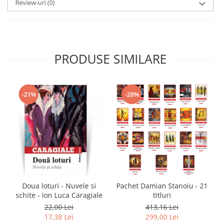
Review-uri
(0)
PRODUSE SIMILARE
-21%
-28%
Doua loturi - Nuvele si
Pachet Damian Stanoiu - 21
schite - Ion Luca Caragiale
titluri
22,00 Lei
413,16 Lei
17,38 Lei
299,00 Lei