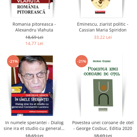
Literatura
Clasica
Contemporana
Romania pitoreasca -
Eminescu, ziarist politic -
Moderna
Alexandru Vlahuta
Cassian Maria Spiridon
Romana
18,69 Lei
33,22 Lei
14,77 Lei
Universala
Universala
Non-fictiune
-21%
-21%
Calatorii
Memorii
Publicistica / Reportaje / Interviuri
Stiinte umaniste
Istorie
Sociologie si filozofie
In numele sperantei - Dialog
Povestea unei coroane de otel
sine ira et studio cu generalul
- George Cosbuc, Editia 2020
Constantin Lucescu -
18,69 Lei
18,69 Lei