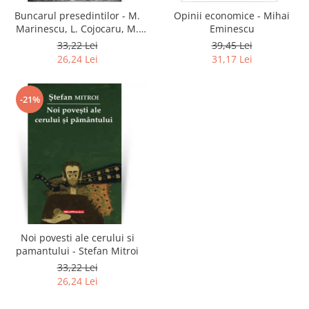
Buncarul presedintilor - M.
Opinii economice - Mihai
Marinescu, L. Cojocaru, M.
Eminescu
Mitran
33,22 Lei
39,45 Lei
26,24 Lei
31,17 Lei
-21%
Noi povesti ale cerului si
pamantului - Stefan Mitroi
33,22 Lei
26,24 Lei