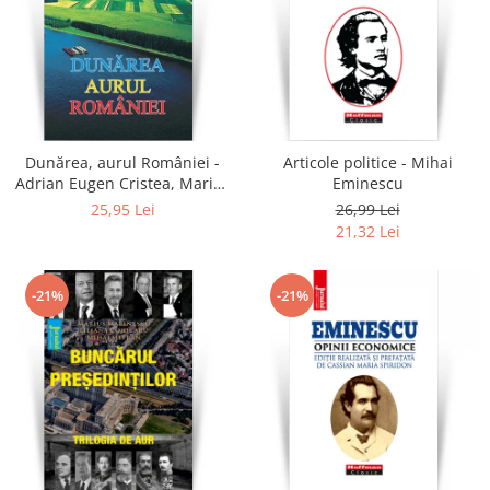
Dunărea, aurul României -
Articole politice - Mihai
Adrian Eugen Cristea, Marius
Eminescu
Marinescu, Mihai Mitran
25,95 Lei
26,99 Lei
21,32 Lei
-21%
-21%