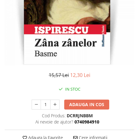
Literatura
Clasica
Contemporana
Moderna
Romana
Universala
Universala
Non-fictiune
Calatorii
15,57 Lei
12,30 Lei
Memorii
Publicistica / Reportaje / Interviuri
IN STOC
Stiinte umaniste
ADAUGA IN COS
Istorie
Sociologie si filozofie
Cod Produs:
DCRRJNBBM
Ai nevoie de ajutor?
0740984910
Adauga la Favorite
Cere informatii