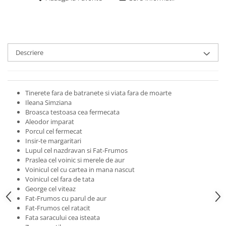
Descriere
Tinerete fara de batranete si viata fara de moarte
Ileana Simziana
Broasca testoasa cea fermecata
Aleodor imparat
Porcul cel fermecat
Insir-te margaritari
Lupul cel nazdravan si Fat-Frumos
Praslea cel voinic si merele de aur
Voinicul cel cu cartea in mana nascut
Voinicul cel fara de tata
George cel viteaz
Fat-Frumos cu parul de aur
Fat-Frumos cel ratacit
Fata saracului cea isteata