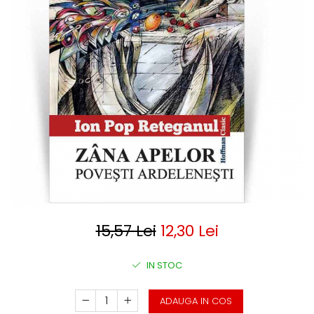
Clasica
Contemporana
Moderna
Romana
Universala
Universala
Non-fictiune
Calatorii
Memorii
Publicistica / Reportaje / Interviuri
Stiinte umaniste
Istorie
Sociologie si filozofie
15,57 Lei
12,30 Lei
IN STOC
ADAUGA IN COS