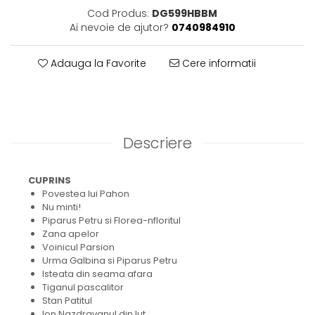
Cod Produs:
DG599HBBM
Ai nevoie de ajutor?
0740984910
Adauga la Favorite
Cere informatii
Descriere
CUPRINS
Povestea lui Pahon
Nu minti!
Piparus Petru si Florea-nfloritul
Zana apelor
Voinicul Parsion
Urma Galbina si Piparus Petru
Isteata din seama afara
Tiganul pascalitor
Stan Patitul
Ion Nazdravanul din lut