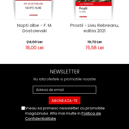
Nopti albe - F. M.
Prostii - Liviu Rebreanu,
Dostoievski
editia 2021
24,00 Lei
19,72 Lei
18,00 Lei
15,58 Lei
NEWSLETTER
Nu rata ofertele si promotiile noastre
Vreau sa primesc newsletter cu promotiile
magazinului. Afla mai multe in
Politica de
Confidentialitate