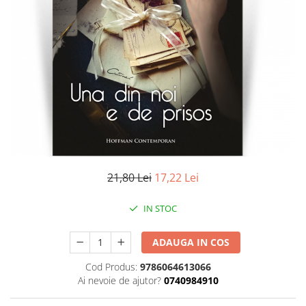
Literatura
Clasica
Contemporana
Moderna
Romana
Universala
Universala
Non-fictiune
Calatorii
Memorii
21,80 Lei
17,22 Lei
Publicistica / Reportaje / Interviuri
IN STOC
Stiinte umaniste
Istorie
ADAUGA IN COS
Sociologie si filozofie
Cod Produs:
9786064613066
Ai nevoie de ajutor?
0740984910