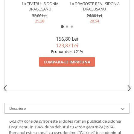
1 x TEATRU - SIDONIA
1 x DRAGOSTE REA - SIDONIA
1 x
DRAGUSANU
DRAGUSANU
NEGRI
32,00 Lei
26,00 Lei
25,28
20,54
156,80 Lei
123,87 Lei
Economisesti 21%
CUMPARA-LE IMPREUNA
Descriere
Una din noi e de prisos
este al doilea roman publicat de Sidonia
Dragusanu, in 1946, dupa debutul cu
Intr-o gara mica
(1934).
Romanul este semnat cu pseudonimul "Catrinel" (pseudonimul