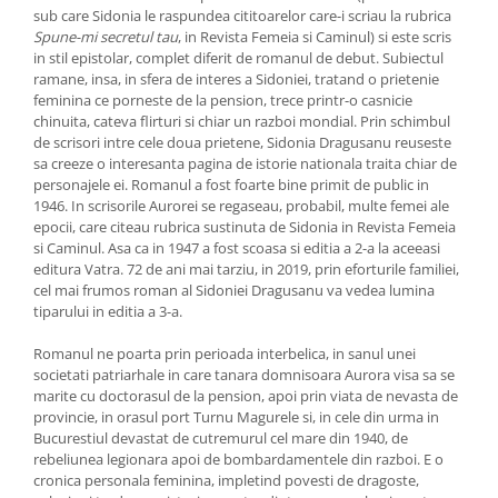
sub care Sidonia le raspundea cititoarelor care-i scriau la rubrica
Spune-mi secretul tau
, in Revista Femeia si Caminul) si este scris
in stil epistolar, complet diferit de romanul de debut. Subiectul
ramane, insa, in sfera de interes a Sidoniei, tratand o prietenie
feminina ce porneste de la pension, trece printr-o casnicie
chinuita, cateva flirturi si chiar un razboi mondial. Prin schimbul
de scrisori intre cele doua prietene, Sidonia Dragusanu reuseste
sa creeze o interesanta pagina de istorie nationala traita chiar de
personajele ei. Romanul a fost foarte bine primit de public in
1946. In scrisorile Aurorei se regaseau, probabil, multe femei ale
epocii, care citeau rubrica sustinuta de Sidonia in Revista Femeia
si Caminul. Asa ca in 1947 a fost scoasa si editia a 2-a la aceeasi
editura Vatra. 72 de ani mai tarziu, in 2019, prin eforturile familiei,
cel mai frumos roman al Sidoniei Dragusanu va vedea lumina
tiparului in editia a 3-a.
Romanul ne poarta prin perioada interbelica, in sanul unei
societati patriarhale in care tanara domnisoara Aurora visa sa se
marite cu doctorasul de la pension, apoi prin viata de nevasta de
provincie, in orasul port Turnu Magurele si, in cele din urma in
Bucurestiul devastat de cutremurul cel mare din 1940, de
rebeliunea legionara apoi de bombardamentele din razboi. E o
cronica personala feminina, impletind povesti de dragoste,