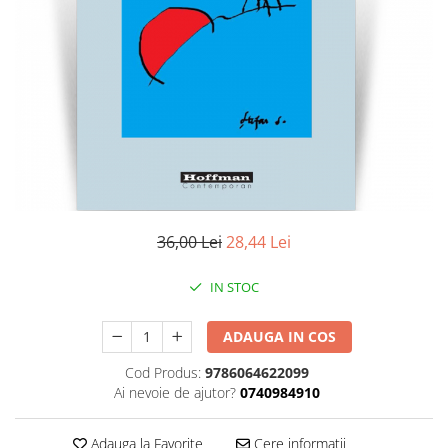
Literatura
Clasica
Contemporana
Moderna
Romana
Universala
Universala
Non-fictiune
Calatorii
36,00 Lei
28,44 Lei
Memorii
Publicistica / Reportaje / Interviuri
IN STOC
Stiinte umaniste
ADAUGA IN COS
Istorie
Sociologie si filozofie
Cod Produs:
9786064622099
Ai nevoie de ajutor?
0740984910
Adauga la Favorite
Cere informatii