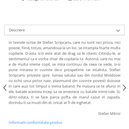
Descriere
In textele scrise de Stefan Scripcariu, care nu sunt nici proza, nici
poezie, fiind, totusi, amandoua la un loc, se intampla foarte multa
copilarie. D-asta si-ti este atat de drag sa le citesti. Citindu-le, ai
sentimentul ca e vorba chiar de copilaria ta. Autorul, care nu mai
e de multa vreme copil, se mira continuu de ceea ce vede, si-si
pune mirarea in cuvinte de-o prospetime rar intalnita. Stefan
Scripcariu priveste spre lumea satului sau din nordul Moldovei
cu ochii unui pictor naiv, plasmuind din cuvinte povesti duioase
in care auzi tot timpul o inima batand. Pe masura ce te afunzi in
ele, bataile acesteia incep sa se amestece cu bataile inimii tale. Si,
dintr-odata, ti se face parca pofta de marul cazut in zapada,
dorindu-ti sa musti din el, oricat ar fi de inghetat.
Stefan Mitroi
Informatii conformitate produs