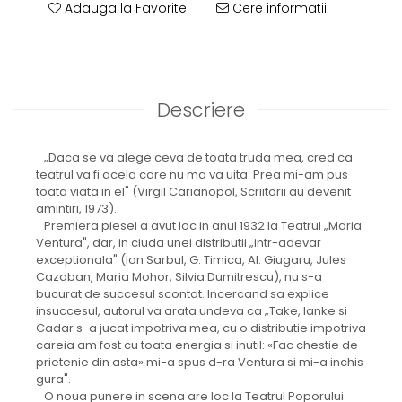
Adauga la Favorite
Cere informatii
Descriere
„Daca se va alege ceva de toata truda mea, cred ca
teatrul va fi acela care nu ma va uita. Prea mi-am pus
toata viata in el" (Virgil Carianopol, Scriitorii au devenit
amintiri, 1973).
Premiera piesei a avut loc in anul 1932 la Teatrul „Maria
Ventura", dar, in ciuda unei distributii „intr-adevar
exceptionala" (Ion Sarbul, G. Timica, Al. Giugaru, Jules
Cazaban, Maria Mohor, Silvia Dumitrescu), nu s-a
bucurat de succesul scontat. Incercand sa explice
insuccesul, autorul va arata undeva ca „Take, Ianke si
Cadar s-a jucat impotriva mea, cu o distributie impotriva
careia am fost cu toata energia si inutil: «Fac chestie de
prietenie din asta» mi-a spus d-ra Ventura si mi-a inchis
gura".
O noua punere in scena are loc la Teatrul Poporului