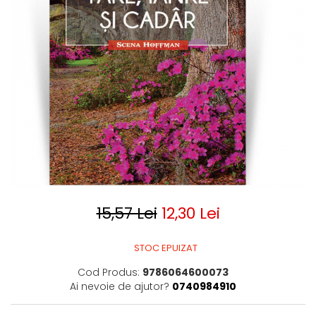
Clasica
Contemporana
Moderna
Romana
Universala
Universala
Non-fictiune
Calatorii
Memorii
Publicistica / Reportaje / Interviuri
Stiinte umaniste
Istorie
15,57 Lei
12,30 Lei
Sociologie si filozofie
STOC EPUIZAT
Cod Produs:
9786064600073
Ai nevoie de ajutor?
0740984910