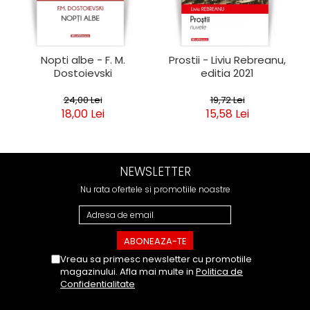
Nopti albe - F. M.
Prostii - Liviu Rebreanu,
Dostoievski
editia 2021
24,00 Lei
19,72 Lei
18,00 Lei
15,58 Lei
NEWSLETTER
Nu rata ofertele si promotiile noastre
Vreau sa primesc newsletter cu promotiile
magazinului. Afla mai multe in
Politica de
Confidentialitate