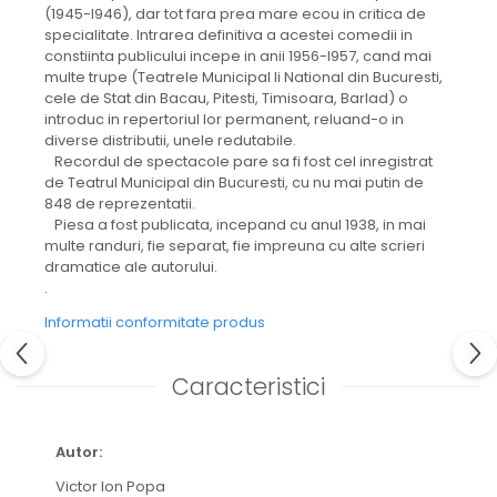
(1945-l946), dar tot fara prea mare ecou in critica de
specialitate. Intrarea definitiva a acestei comedii in
constiinta publicului incepe in anii 1956-l957, cand mai
multe trupe (Teatrele Municipal li National din Bucuresti,
cele de Stat din Bacau, Pitesti, Timisoara, Barlad) o
introduc in repertoriul lor permanent, reluand-o in
diverse distributii, unele redutabile.
Recordul de spectacole pare sa fi fost cel inregistrat
de Teatrul Municipal din Bucuresti, cu nu mai putin de
848 de reprezentatii.
Piesa a fost publicata, incepand cu anul 1938, in mai
multe randuri, fie separat, fie impreuna cu alte scrieri
dramatice ale autorului.
.
Informatii conformitate produs
Caracteristici
Autor:
Victor Ion Popa