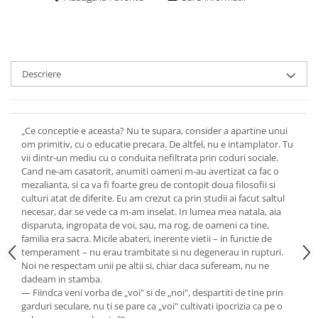
Descriere
„Ce conceptie e aceasta? Nu te supara, consider a apartine unui
om primitiv, cu o educatie precara. De altfel, nu e intamplator. Tu
vii dintr-un mediu cu o conduita nefiltrata prin coduri sociale.
Cand ne-am casatorit, anumiti oameni m-au avertizat ca fac o
mezalianta, si ca va fi foarte greu de contopit doua filosofii si
culturi atat de diferite. Eu am crezut ca prin studii ai facut saltul
necesar, dar se vede ca m-am inselat. In lumea mea natala, aia
disparuta, ingropata de voi, sau, ma rog, de oameni ca tine,
familia era sacra. Micile abateri, inerente vietii – in functie de
temperament – nu erau trambitate si nu degenerau in rupturi.
Noi ne respectam unii pe altii si, chiar daca sufeream, nu ne
dadeam in stamba.
— Fiindca veni vorba de „voi" si de „noi", despartiti de tine prin
garduri seculare, nu ti se pare ca „voi" cultivati ipocrizia ca pe o