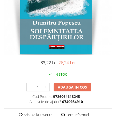
Literatura
Clasica
Contemporana
Moderna
Romana
Universala
Universala
Non-fictiune
Calatorii
33,22 Lei
26,24 Lei
Memorii
Publicistica / Reportaje / Interviuri
IN STOC
Stiinte umaniste
ADAUGA IN COS
Istorie
Sociologie si filozofie
Cod Produs:
9786064618245
Ai nevoie de ajutor?
0740984910
Adauga la Favorite
Cere informatii