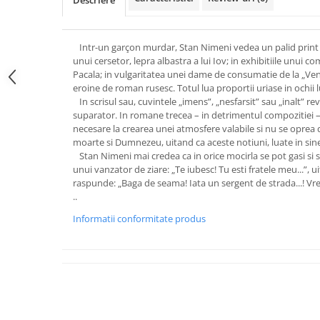
Descriere
Intr-un garçon murdar, Stan Nimeni vedea un palid print r
unui cersetor, lepra albastra a lui Iov; in exhibitiile unui co
Pacala; in vulgaritatea unei dame de consumatie de la „Ven
eroine de roman rusesc. Totul lua proportii uriase in ochii l
In scrisul sau, cuvintele „imens”, „nesfarsit” sau „inalt” 
suparator. In romane trecea – in detrimentul compozitiei 
necesare la crearea unei atmosfere valabile si nu se oprea d
moarte si Dumnezeu, uitand ca aceste notiuni, luate in sin
Stan Nimeni mai credea ca in orice mocirla se pot gasi si ste
unui vanzator de ziare: „Te iubesc! Tu esti fratele meu...”, ui
raspunde: „Baga de seama! Iata un sergent de strada...! Vrei s
..
Informatii conformitate produs