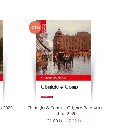
-21%
-21%
ia 2020
Cismigiu & Comp. - Grigore Bajenaru,
editia 2020
21,80 Lei
17,22 Lei