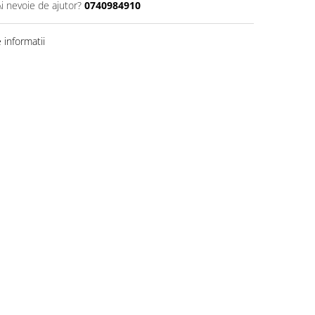
Ai nevoie de ajutor?
0740984910
informatii