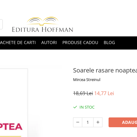
ACHETE DE CARTI
AUTORI
PRODUSE CADOU
BLOG
Soarele rasare noaptea
Mircea Streinul
18,69 Lei
14,77 Lei
IN STOC
ADAUG