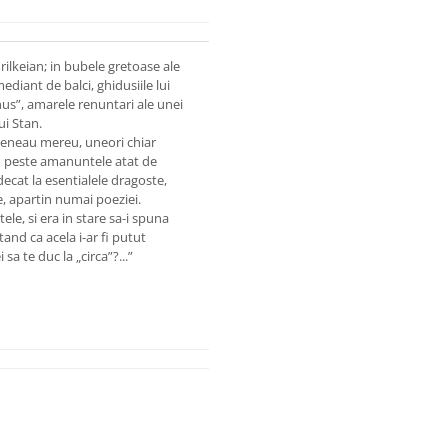
ilkeian; in bubele gretoase ale
mediant de balci, ghidusiile lui
us”, amarele renuntari ale unei
ui Stan.
reveneau mereu, uneori chiar
– peste amanuntele atat de
ecat la esentialele dragoste,
e, apartin numai poeziei.
le, si era in stare sa-i spuna
tand ca acela i-ar fi putut
a te duc la „circa”?...”