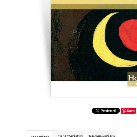
Literatura
Clasica
Contemporana
Moderna
Romana
Universala
Universala
Non-fictiune
Calatorii
Memorii
Publicistica / Reportaje / Interviuri
Stiinte umaniste
Istorie
Save
Sociologie si filozofie
Caracteristici
Review-uri
(0)