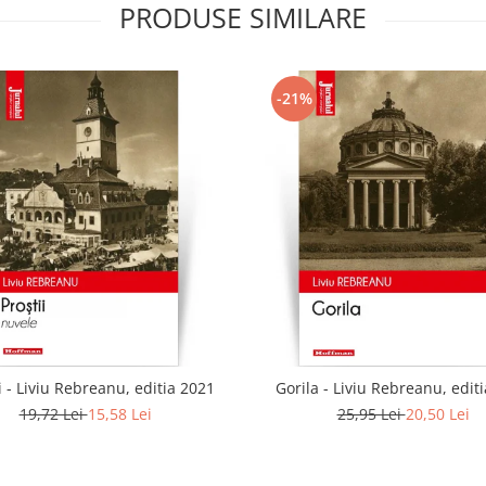
PRODUSE SIMILARE
-21%
i - Liviu Rebreanu, editia 2021
Gorila - Liviu Rebreanu, edit
19,72 Lei
15,58 Lei
25,95 Lei
20,50 Lei