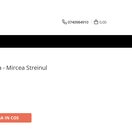
0740984910
0,00
 - Mircea Streinul
A IN COS