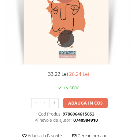
Literatura
Clasica
Contemporana
Moderna
Romana
Universala
Universala
Non-fictiune
Calatorii
33,22 Lei
26,24 Lei
Memorii
Publicistica / Reportaje / Interviuri
IN STOC
Stiinte umaniste
ADAUGA IN COS
Istorie
Sociologie si filozofie
Cod Produs:
9786064615053
Ai nevoie de ajutor?
0740984910
Adauga la Favorite
Cere informatii