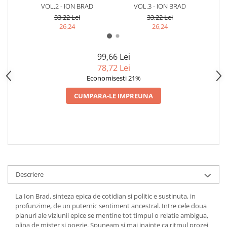
VOL.2 - ION BRAD
VOL.3 - ION BRAD
33,22 Lei
33,22 Lei
26,24
26,24
99,66 Lei
78,72 Lei
Economisesti 21%
CUMPARA-LE IMPREUNA
Descriere
La Ion Brad, sinteza epica de cotidian si politic e sustinuta, in
profunzime, de un puternic sentiment ancestral. Intre cele doua
planuri ale viziunii epice se mentine tot timpul o relatie ambigua,
plina de mister si poezie. Spuneam si mai inainte ca ritmul prozei