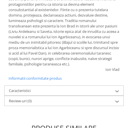
protagonistilor pentru ca istoria sa devina element
consubstantial al existentelor. Fiinte cu o prezenta tutelara
domina, protejeaza, declanseaza actiuni, dezvaluie destine,
lumineaza psihologii si caractere. Traditia romanului
transilvanean este prezenta la Ion Brad in istorii ale unor pasiuni
(Liviu Ardeleanu si Saveta, istorie epica atat de inrudita cu aceea a
nuvelei si a romanului lui Ion Agarbiceanu), in evocarea unui
mediu de un inimitabil pitoresc (Blajul si scolile lui, trimitand spre
proza memorialistica a lui Ion Agarbiceanu si spre discursul incisiv
si acid al lui Pavel Dan), in celebrarea ceremonialului taranesc
(copii, bunici, nurori aprige, conflicte inabusite, naïve strategii
familiale, psihologie taraneasca etc.).
Ion Vlad
Informatii conformitate produs
Caracteristici
Review-uri
(0)
PRODUSE SIMILARE