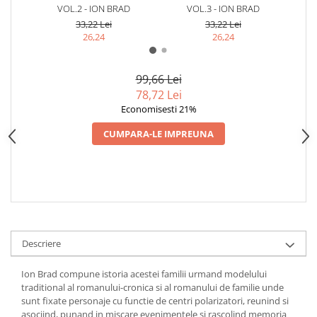
VOL.2 - ION BRAD
VOL.3 - ION BRAD
33,22 Lei
33,22 Lei
26,24
26,24
99,66 Lei
78,72 Lei
Economisesti 21%
CUMPARA-LE IMPREUNA
Descriere
Ion Brad compune istoria acestei familii urmand modelului
traditional al romanului-cronica si al romanului de familie unde
sunt fixate personaje cu functie de centri polarizatori, reunind si
asociind, punand in miscare evenimentele si rascolind memoria