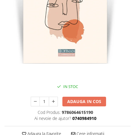
Literatura
Clasica
Contemporana
Moderna
Romana
Universala
Universala
Non-fictiune
Calatorii
Memorii
Publicistica / Reportaje / Interviuri
IN STOC
Stiinte umaniste
ADAUGA IN COS
Istorie
Sociologie si filozofie
Cod Produs:
9786064615190
Ai nevoie de ajutor?
0740984910
Adauga la Favorite
Cere informatii