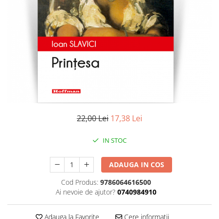
Literatura
Clasica
Contemporana
Moderna
Romana
Universala
Universala
Non-fictiune
Calatorii
22,00 Lei
17,38 Lei
Memorii
Publicistica / Reportaje / Interviuri
IN STOC
Stiinte umaniste
ADAUGA IN COS
Istorie
Sociologie si filozofie
Cod Produs:
9786064616500
Ai nevoie de ajutor?
0740984910
Adauga la Favorite
Cere informatii