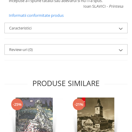
incepuse a-i spune tatalui sau adevarul si nu i l-a spus.
Ioan SLAVICI -
Printesa
Informatii conformitate produs
Caracteristici
Review-uri
(0)
PRODUSE SIMILARE
-25%
-21%