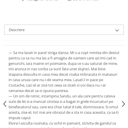
Descriere
— Sa ma lasati in pace! striga dansa. Mi s-a copt mintea din destul
pentru ca sa nu ma las a fi amagita de oameni care azi imi cad in
genunchi, iara maine ori poimaine, dupa ce s-au saturat de mine,
imi arunca in nas vorba ca sunt fata unei slujnici. Mai bine
stapana desculta in casa mea decat roaba imbracata in matasuri
in casa unuia care nu-i de seama mea. Lasati-l in pace pe
Costache, caci el ar zice tot ceea ce ziceti si voi daca nu i-ar
ramanea decat sa-si spuna parerea.
— Un om de nimic, intampina Sandu, un ala care pentru cateva
sute de lei si-a mancat cinstea si a bagat in grele incurcaturi pe
binefacatorul sau, care era chiar tatal d-tale, domnisoara. Si omul
acesta, zise el, tot mai are obrazul de a sta in casa aceasta, ca sa-ti
impuie capul.
Elvira-l asculta rusinata, cu ochii in pamant, strivita de gandul ca