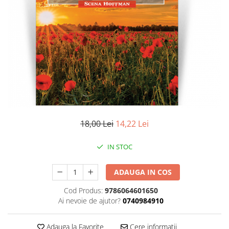
Literatura
Clasica
Contemporana
Moderna
Romana
Universala
Universala
Non-fictiune
Calatorii
18,00 Lei
14,22 Lei
Memorii
Publicistica / Reportaje / Interviuri
IN STOC
Stiinte umaniste
ADAUGA IN COS
Istorie
Sociologie si filozofie
Cod Produs:
9786064601650
Ai nevoie de ajutor?
0740984910
Adauga la Favorite
Cere informatii