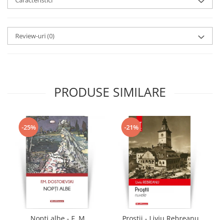
Caracteristici
Review-uri
(0)
PRODUSE SIMILARE
-25%
-21%
Nopti albe - F. M.
Prostii - Liviu Rebreanu,