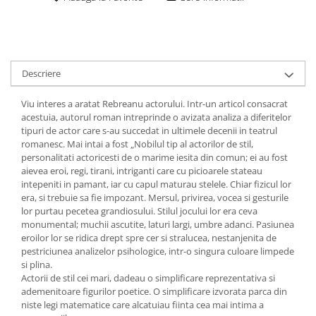
Descriere
Viu interes a aratat Rebreanu actorului. Intr-un articol consacrat
acestuia, autorul roman intreprinde o avizata analiza a diferitelor
tipuri de actor care s-au succedat in ultimele decenii in teatrul
romanesc. Mai intai a fost „Nobilul tip al actorilor de stil,
personalitati actoricesti de o marime iesita din comun; ei au fost
aievea eroi, regi, tirani, intriganti care cu picioarele stateau
intepeniti in pamant, iar cu capul maturau stelele. Chiar fizicul lor
era, si trebuie sa fie impozant. Mersul, privirea, vocea si gesturile
lor purtau pecetea grandiosului. Stilul jocului lor era ceva
monumental; muchii ascutite, laturi largi, umbre adanci. Pasiunea
eroilor lor se ridica drept spre cer si stralucea, nestanjenita de
pestriciunea analizelor psihologice, intr-o singura culoare limpede
si plina.
Actorii de stil cei mari, dadeau o simplificare reprezentativa si
ademenitoare figurilor poetice. O simplificare izvorata parca din
niste legi matematice care alcatuiau fiinta cea mai intima a