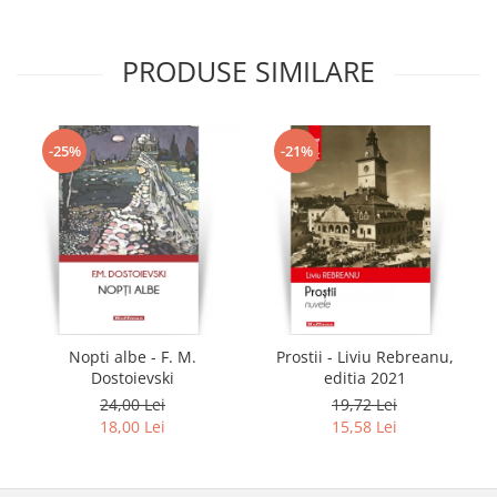
PRODUSE SIMILARE
-25%
-21%
Nopti albe - F. M.
Prostii - Liviu Rebreanu,
Dostoievski
editia 2021
24,00 Lei
19,72 Lei
18,00 Lei
15,58 Lei