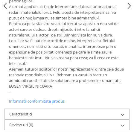
personagiilor…
A urmat apoi un alt tip de interpretare, datorat unor actori ai
redarii materialului brut. Felul acesta de interpretare insa n-a
putut dainui; lumea nu se simtea bine admirandu-l.
Pentru ca pe la sfarsitul veacului trecut sa apara un nou soi de
actori care se dadeau drept mijlocitori intre fanaticii
naturalismului si actorii de stil. Dar nici viata lor nu va dura.
Locul lor va fi luat de actorii de maine, interpreti ai sufletului
omenesc, nelinistiti si tulburati, manati sa interpreteze prin o
expansiune de posibilitati omenesti pe care le simte sau le
banuieste intr-insul. Nu va vrea sa para ceva; va fi ceea ce este
intr-insul.”
Asemeni tuturor scriitorilor nostri reprezentativi dintre cele doua
razboaie mondiale, si Liviu Rebreanu a vazut in teatru o
admirabila posibilitate de solutionare a problemelor umanitatii.
EUGEN VIRGIL NICOARA
..
Informatii conformitate produs
Caracteristici
Review-uri
(0)