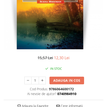
Literatura
Clasica
Contemporana
Moderna
Romana
Universala
Universala
Non-fictiune
Calatorii
15,57 Lei
12,30 Lei
Memorii
Publicistica / Reportaje / Interviuri
IN STOC
Stiinte umaniste
ADAUGA IN COS
Istorie
Sociologie si filozofie
Cod Produs:
9786064600172
Ai nevoie de ajutor?
0740984910
Adauga la Favorite
Cere informatii