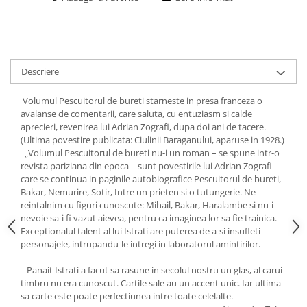
Descriere
Volumul Pescuitorul de bureti starneste in presa franceza o
avalanse de comentarii, care saluta, cu entuziasm si calde
aprecieri, revenirea lui Adrian Zografi, dupa doi ani de tacere.
(Ultima povestire publicata: Ciulinii Baraganului, aparuse in 1928.)
„Volumul Pescuitorul de bureti nu-i un roman – se spune intr-o
revista pariziana din epoca – sunt povestirile lui Adrian Zografi
care se continua in paginile autobiografice Pescuitorul de bureti,
Bakar, Nemurire, Sotir, Intre un prieten si o tutungerie. Ne
reintalnim cu figuri cunoscute: Mihail, Bakar, Haralambe si nu-i
nevoie sa-i fi vazut aievea, pentru ca imaginea lor sa fie trainica.
Exceptionalul talent al lui Istrati are puterea de a-si insufleti
personajele, intrupandu-le intregi in laboratorul amintirilor.
Panait Istrati a facut sa rasune in secolul nostru un glas, al carui
timbru nu era cunoscut. Cartile sale au un accent unic. Iar ultima
sa carte este poate perfectiunea intre toate celelalte.