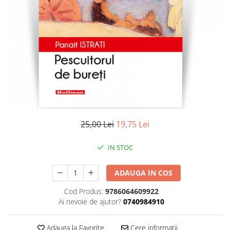
Literatura
Clasica
Contemporana
Moderna
Romana
Universala
Universala
Non-fictiune
Calatorii
25,00 Lei
19,75 Lei
Memorii
Publicistica / Reportaje / Interviuri
IN STOC
Stiinte umaniste
ADAUGA IN COS
Istorie
Sociologie si filozofie
Cod Produs:
9786064609922
Ai nevoie de ajutor?
0740984910
Adauga la Favorite
Cere informatii