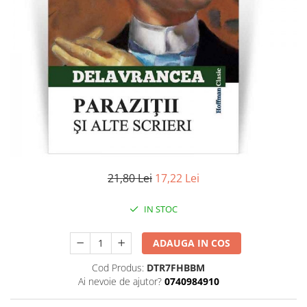
Literatura
Clasica
Contemporana
Moderna
Romana
Universala
Universala
Non-fictiune
Calatorii
Memorii
21,80 Lei
17,22 Lei
Publicistica / Reportaje / Interviuri
IN STOC
Stiinte umaniste
Istorie
ADAUGA IN COS
Sociologie si filozofie
Cod Produs:
DTR7FHBBM
Ai nevoie de ajutor?
0740984910