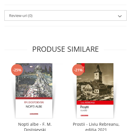
Review-uri
(0)
PRODUSE SIMILARE
-25%
-21%
Nopti albe - F. M.
Prostii - Liviu Rebreanu,
Dostoievski
editia 2021