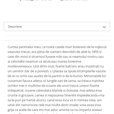
Descriere
Curtea parintelui meu, ca toate casele mari boieresti de la mijlocul
veacului trecut, era plina de oameni desrobiti de abie la 1855 si
care din mosi si stramosi fusese robi sau ai neamului nostru sau
ai celorlalte neamuri ce alcatuiau marea boierime
moldoveneasca. Unii dintr-insii, foarte batrani, erau inzastrati cu
un uimitor dar de a povesti. Li placea sa spuie intamplarile vazute
de ei cu ochii sau auzite de la parinti si de la bunici. Minunatele lor
cuvantari facura adesa, in lungile sari de iarna, sa treaca inaintea
ochilor mei o multime de icoane ale unui trecut uneori foarte
indepartat, icoane cateodata blande si duioase, mai adesa insa
crunte si grozave. Lenea si nepasarea tineretii impiedecandu-ma
sa le pun pe hartie atunci, cand erau inca vii in mintea mea, am
uitat din nenorocire cele mai multe dintr-insele; voia avea insa
grija ca acele de care imi mai aduc aminte sa nu imparta aceiasi