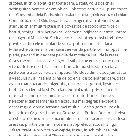
si colea, in chip izolat, ci in toata tara. Bataia, voiu zice chiar
schingiuirea oamenilor era obiceiu obstesc, caruia nu-i puse capat
nici Conventia dela Paris, nici circularile lui Kogalniceanu, nici chiar
Constitutia dela 1866. Departe sa fi exagerat, am atenuat si-am
atenuat chiar mult faptele mie povestite de scoboratorii celor
batuti, schingiuiti si batjocuriti. Asamene, mijloacele intrebuintate
de sulgeriul Mihalache Strilea pentru a-si intregi mosia trebuiesc
privite ca din cele mai blande si mai putin necinstite. Daca
Mihalache Strilea silia pe razasi sa-i vanda partile lor, mult-putin le
platia, pe cand in deobste partile de mosie se luau de la razasi
fara sa se mai plateasca. Sulgeriul Mihalache era cel putin darnic,
viteaz, de fire deschisa, uneori bun la inima si in stare sa faca
jertfe pentru cei ce-i erau simpatici. Moldova din a doua jumatate
a veacului XVIII insa era plina de boieri si de boieranasi care, daca
aveau toate pacatele sulgeriului, mai erau si zgarciti, lipsiti de
barbatie, vicleni si falsi. Erau fara indoiala, atat printre boierii cei
mari cat si printre cei mici, firi alese, drepte, bune, blande si
nelacome; dar asamenea firi alcatuiau mai degraba exceptia
decat regula: obstia samana mai mult cu Strilea (fara bunele lui
insusiri), cu Grigoras Leon, cu Grozav si cu Putina. Dealtmintrelea
acesti doi de pe urma se mai intalnesc din nenorocire prea adesa
si astazi, printre primarii, notarii si subprefectii actuali. Singur
Tifescu trebuie privit ca o exceptie, in rau; in schimb insa voiu
destainui ca adevaratul Tifescu, acel care o ars un sat intr-o