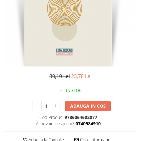
Literatura
Clasica
Contemporana
Moderna
Romana
Universala
Universala
Non-fictiune
Calatorii
30,10 Lei
23,78 Lei
Memorii
Publicistica / Reportaje / Interviuri
IN STOC
Stiinte umaniste
ADAUGA IN COS
Istorie
Sociologie si filozofie
Cod Produs:
9786064602077
Ai nevoie de ajutor?
0740984910
Adauga la Favorite
Cere informatii