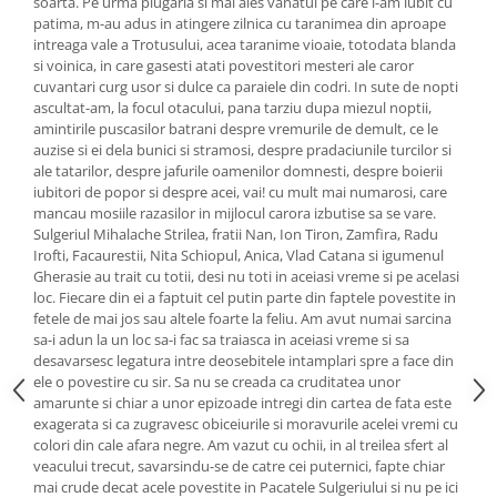
soarta. Pe urma plugaria si mai ales vanatul pe care l-am iubit cu
patima, m-au adus in atingere zilnica cu taranimea din aproape
intreaga vale a Trotusului, acea taranime vioaie, totodata blanda
si voinica, in care gasesti atati povestitori mesteri ale caror
cuvantari curg usor si dulce ca paraiele din codri. In sute de nopti
ascultat-am, la focul otacului, pana tarziu dupa miezul noptii,
amintirile puscasilor batrani despre vremurile de demult, ce le
auzise si ei dela bunici si stramosi, despre pradaciunile turcilor si
ale tatarilor, despre jafurile oamenilor domnesti, despre boierii
iubitori de popor si despre acei, vai! cu mult mai numarosi, care
mancau mosiile razasilor in mijlocul carora izbutise sa se vare.
Sulgeriul Mihalache Strilea, fratii Nan, Ion Tiron, Zamfira, Radu
Irofti, Facaurestii, Nita Schiopul, Anica, Vlad Catana si igumenul
Gherasie au trait cu totii, desi nu toti in aceiasi vreme si pe acelasi
loc. Fiecare din ei a faptuit cel putin parte din faptele povestite in
fetele de mai jos sau altele foarte la feliu. Am avut numai sarcina
sa-i adun la un loc sa-i fac sa traiasca in aceiasi vreme si sa
desavarsesc legatura intre deosebitele intamplari spre a face din
ele o povestire cu sir. Sa nu se creada ca cruditatea unor
amarunte si chiar a unor epizoade intregi din cartea de fata este
exagerata si ca zugravesc obiceiurile si moravurile acelei vremi cu
colori din cale afara negre. Am vazut cu ochii, in al treilea sfert al
veacului trecut, savarsindu-se de catre cei puternici, fapte chiar
mai crude decat acele povestite in Pacatele Sulgeriului si nu pe ici