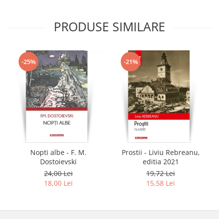
PRODUSE SIMILARE
-25%
-21%
Nopti albe - F. M.
Prostii - Liviu Rebreanu,
Dostoievski
editia 2021
24,00 Lei
19,72 Lei
18,00 Lei
15,58 Lei