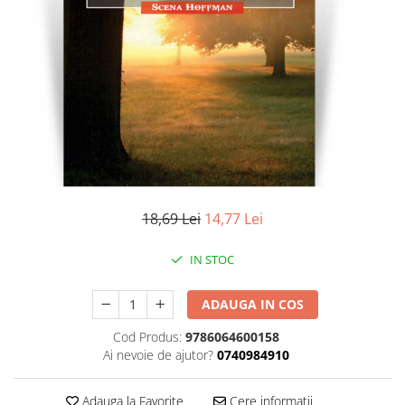
Literatura
Clasica
Contemporana
Moderna
Romana
Universala
Universala
Non-fictiune
Calatorii
18,69 Lei
14,77 Lei
Memorii
Publicistica / Reportaje / Interviuri
IN STOC
Stiinte umaniste
ADAUGA IN COS
Istorie
Sociologie si filozofie
Cod Produs:
9786064600158
Ai nevoie de ajutor?
0740984910
Adauga la Favorite
Cere informatii