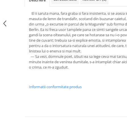
Descriere
El ii saruta mana, fara graba si fara insistenta, si se aseza 
masuta de lemn de trandafir, scotand din buzunar caietul, 
din urma „o excursie in parcul de la Magurele" sub forma de
Berlin. Ea isi freca usor tamplele pana ce simti sangele urc
gandi la scena olteanului, pe care se hotarase sa nu i-o po
tine de cuvant; trebuia sa-si explice emotia, si intamplarea 
pentru a da o intorsatura naturala unei atitudini, de care, t
linistea lui o enerva si mai mult.
— Sa vezi, domnule poet, izbuti ea sa lege ceva mai tarziu, 
minute inainte de venirea dumitale, s-a intamplat chiar aici 
o crima, ce m-a zguduit.
Informatii conformitate produs