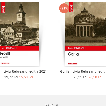
-21%
i - Liviu Rebreanu, editia 2021
Gorila - Liviu Rebreanu, edit
19,72 Lei
15,58 Lei
25,95 Lei
20,50 Lei
SOCIAL