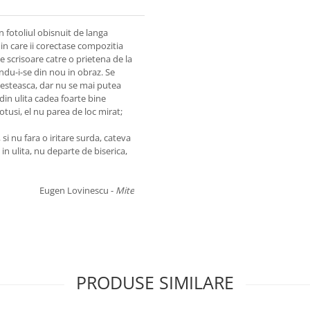
in fotoliul obisnuit de langa
in care ii corectase compozitia
 scrisoare catre o prietena de la
andu-i-se din nou in obraz. Se
vesteasca, dar nu se mai putea
din ulita cadea foarte bine
otusi, el nu parea de loc mirat;
si nu fara o iritare surda, cateva
in ulita, nu departe de biserica,
Eugen Lovinescu -
Mite
PRODUSE SIMILARE