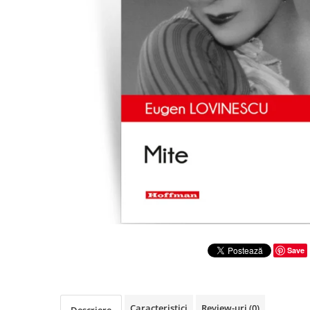
Literatura
Clasica
Contemporana
Moderna
Romana
Universala
Universala
Non-fictiune
Calatorii
Memorii
Publicistica / Reportaje / Interviuri
Stiinte umaniste
Istorie
Save
Sociologie si filozofie
Caracteristici
Review-uri
(0)