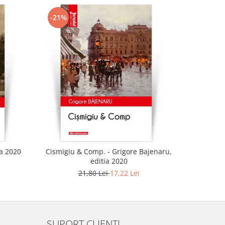
-21%
-21%
ia 2020
Cismigiu & Comp. - Grigore Bajenaru,
editia 2020
21,80 Lei
17,22 Lei
SUPORT CLIENTI