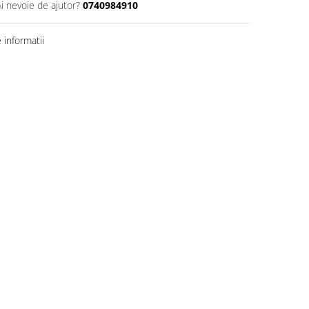
Ai nevoie de ajutor?
0740984910
informatii