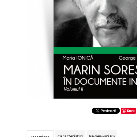
Literatura
Clasica
Contemporana
Moderna
Romana
Universala
Universala
Non-fictiune
Calatorii
Memorii
Publicistica / Reportaje / Interviuri
Stiinte umaniste
Istorie
Save
Sociologie si filozofie
Caracteristici
Review-uri
(0)