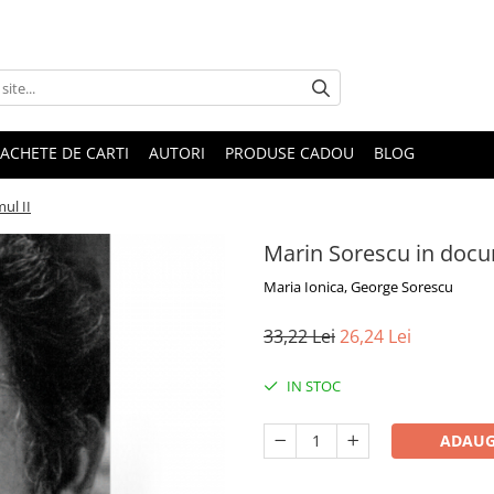
ACHETE DE CARTI
AUTORI
PRODUSE CADOU
BLOG
ul II
Marin Sorescu in docu
Maria Ionica, George Sorescu
33,22 Lei
26,24 Lei
IN STOC
ADAUG