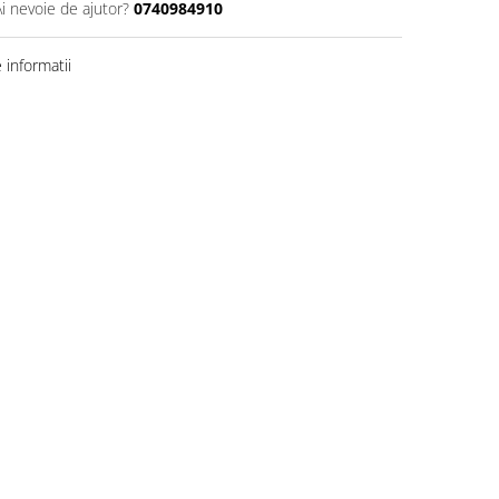
Ai nevoie de ajutor?
0740984910
informatii