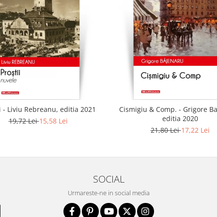
i - Liviu Rebreanu, editia 2021
Cismigiu & Comp. - Grigore B
editia 2020
19,72 Lei
15,58 Lei
21,80 Lei
17,22 Lei
SOCIAL
Urmareste-ne in social media