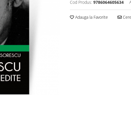
Cod Produs:
9786064605634
Adauga la Favorite
Cere 