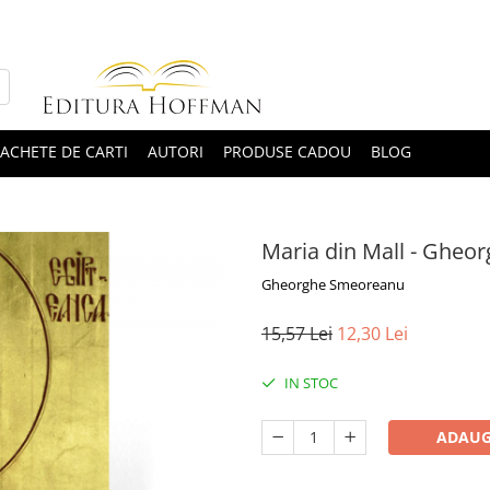
ACHETE DE CARTI
AUTORI
PRODUSE CADOU
BLOG
Maria din Mall - Ghe
Gheorghe Smeoreanu
15,57 Lei
12,30 Lei
IN STOC
ADAUG