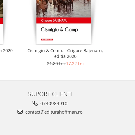
-21%
ia 2020
Cismigiu & Comp. - Grigore Bajenaru,
editia 2020
21,80 Lei
17,22 Lei
SUPORT CLIENTI
0740984910
contact@editurahoffman.ro