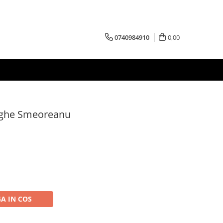
0740984910
0,00
orghe Smeoreanu
A IN COS