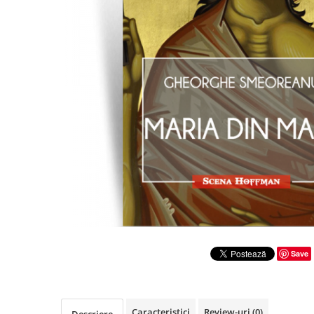
Literatura
Clasica
Contemporana
Moderna
Romana
Universala
Universala
Non-fictiune
Calatorii
Memorii
Publicistica / Reportaje / Interviuri
Stiinte umaniste
Istorie
Save
Sociologie si filozofie
Caracteristici
Review-uri
(0)