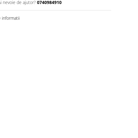
Ai nevoie de ajutor?
0740984910
informatii