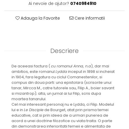
Ai nevoie de ajutor?
0740984910
Adauga la Favorite
Cere informatii
Descriere
De aceeasi factura (
cu romanul Anna, n.a
), dar mai
ambitios, este romanul
Lydda
inceput in 1898 si incheiat
in 1904, fara legatura cu ciclul Comanestenilor, si
compus din doua parti: una epistolara (scrisorile unui
tanar, Mircca M., catre tutorele sau, Filip A., boier savant
si mizantrop); alta, un jurnal ai lui Filip, scris dupa
moartea tanarului.
Cel mai interesant personaj nu e Lydda, ci Filip. Modelul
lui e in
Le Disciple
de Bourget, atat prin prisma temei
educative, cat si prin ideea de a urmari punerea de
acord a unei doctrine filozofice cu viata traita. O parte
din demonstrarea inferioritatii femeii e alimentata de