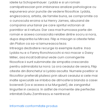
ideile lui Schopenhauer.
Lydda
e si un roman
camilpetrescian prin imbinarea analizei psihologice cu
expunerea unor puncte de vedere filosofice. Lydda,
englezoaica, artista, de familie buna, se compromite ca
o cunoscuta eroina a lui Henry James, abuzand de
compania unui tanar pe care spiritul victorian al
parintilor ei il refuza. Dar cea mai frumoasa parte din
roman e aceea consacrata relatiei dintre socru si nora,
dupa disparitia lui Mircea. Filip e misogin si citeste fetei
din Platon ca sa-si lamureasca teza.
Intreaga dezbatere recurge la exemple ilustre. Insa
Lydda nu e o Fanny Ronchivccchi si nici macar o Daisy
Miller, asa incat batranul vede cum convingerile
filosofice ii sunt subminate de simpatia crescanda
pentru admirabila lui nora. La ora ceaiului de seara, Filip
citeste din
Banchetul
si Lydda asculta. Numele poetilor si
filozofilor preferati plutesc prin aburii ceaiului si cele mai
inalte speculatii se imbiba de atmosfera blanda a casei
boieresti (ca si aceea a lui Murgulet), de zanganitul
linguritei in ceasca. In astfel de momente ale perfectei
intimitati Duiliu Zamfirescu e neintrecut.
..
Informatii conformitate produs