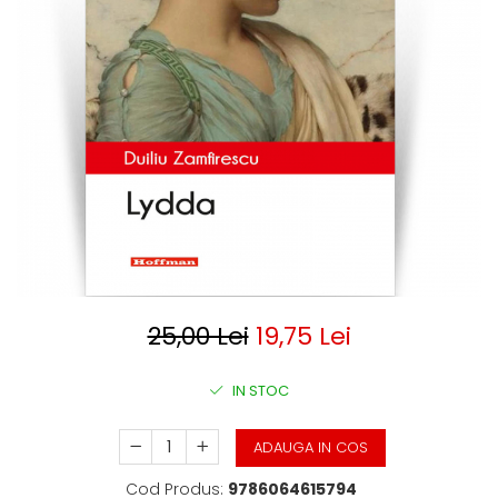
Clasica
Contemporana
Moderna
Romana
Universala
Universala
Non-fictiune
Calatorii
Memorii
Publicistica / Reportaje / Interviuri
Stiinte umaniste
Istorie
25,00 Lei
19,75 Lei
Sociologie si filozofie
IN STOC
ADAUGA IN COS
Cod Produs:
9786064615794