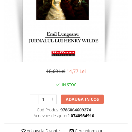
Literatura
Clasica
Contemporana
Moderna
Romana
Universala
Universala
Non-fictiune
Calatorii
18,69 Lei
14,77 Lei
Memorii
Publicistica / Reportaje / Interviuri
IN STOC
Stiinte umaniste
ADAUGA IN COS
Istorie
Sociologie si filozofie
Cod Produs:
9786064609274
Ai nevoie de ajutor?
0740984910
Adauga la Favorite
Cere informatii