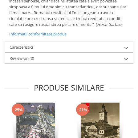
incasari serioase, chiar daca nu atatea cate a avut povestea
siropoasa a filmului omonim cu transatlanticul, dar suspansul ar
fi mai mare... Romanul reusit al lui Emil Lungeanu a avut o
circulatie prea restransa si cred ca ar trebui reeditat, in conditii
care sa-i asigure raspandirea pe care o merita.” (
Horia Garbea
)
Informatii conformitate produs
Caracteristici
Review-uri
(0)
PRODUSE SIMILARE
-25%
-21%