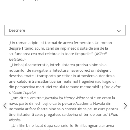
Descriere
„Un roman atipic – si tocmai de aceea fermecator. Un roman
despre Titanic, acum, cand se implinesc o suta de ani de la
scufundarea cea mai celebra din toate timpurile.” (
Mihail
Galatanu
)
„Limbajul caracteristic, intrebuintarea precisa si simpla a
notiunilor de navigatie, arhitectura navei corect si inteligent
descrisa, toate il transporta pe cititor in atmosfera autentica a
unei calatorii transatlantice, iar realismul tragediei naufragiului
din perspectiva marturiei eroului ramane memorabil.” (
Cpt. c-dor
r. Vasile Topalu
)
„Am citit si am trait
Jurnalul lui Henry Wilde
ca si cum eram la
nava, parte din echipaj; o carte pe care Academia Navala din
Romania ar face foarte bine sa o constituie ca pe un curs pentru
tinerii studenti ce se pregatesc sa devina ofiteri de punte.” (
Puiu
Nicola
)
„Un film bine facut dupa scenariul lui Emil Lungeanu ar avea