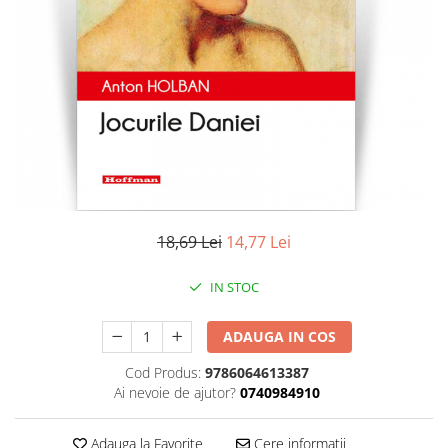
Literatura
Clasica
Contemporana
Moderna
Romana
Universala
Universala
Non-fictiune
Calatorii
18,69 Lei
14,77 Lei
Memorii
Publicistica / Reportaje / Interviuri
IN STOC
Stiinte umaniste
ADAUGA IN COS
Istorie
Sociologie si filozofie
Cod Produs:
9786064613387
Ai nevoie de ajutor?
0740984910
Adauga la Favorite
Cere informatii