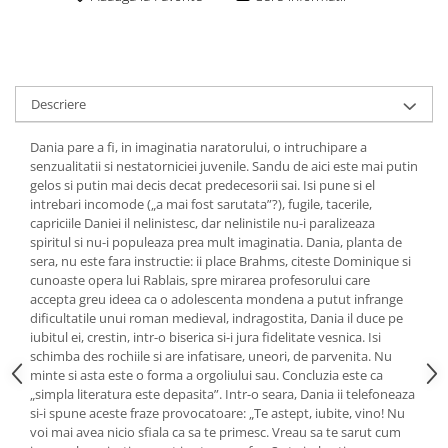
Descriere
Dania pare a fi, in imaginatia naratorului, o intruchipare a
senzualitatii si nestatorniciei juvenile. Sandu de aici este mai putin
gelos si putin mai decis decat predecesorii sai. Isi pune si el
intrebari incomode („a mai fost sarutata”?), fugile, tacerile,
capriciile Daniei il nelinistesc, dar nelinistile nu-i paralizeaza
spiritul si nu-i populeaza prea mult imaginatia. Dania, planta de
sera, nu este fara instructie: ii place Brahms, citeste Dominique si
cunoaste opera lui Rablais, spre mirarea profesorului care
accepta greu ideea ca o adolescenta mondena a putut infrange
dificultatile unui roman medieval, indragostita, Dania il duce pe
iubitul ei, crestin, intr-o biserica si-i jura fidelitate vesnica. Isi
schimba des rochiile si are infatisare, uneori, de parvenita. Nu
minte si asta este o forma a orgoliului sau. Concluzia este ca
„simpla literatura este depasita”. Intr-o seara, Dania ii telefoneaza
si-i spune aceste fraze provocatoare: „Te astept, iubite, vino! Nu
voi mai avea nicio sfiala ca sa te primesc. Vreau sa te sarut cum