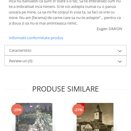
inca nu banuiesti ca sunt in stare s-o fac. Sa te imbratisez cum nu
te-a imbratisat inca nimeni. Si te voi astepta numai cu o panza
usoara pe mine, ca sa-mi fie corpul in voia ta, sa faci ce vrei cu
mine. Nu am [farama] de carne care sa nu te astepte”... pentru ca
a doua zi sa nu-si mai aminteasca nimic.
Eugen SIMION
Informatii conformitate produs
Caracteristici
Review-uri
(0)
PRODUSE SIMILARE
-25%
-21%