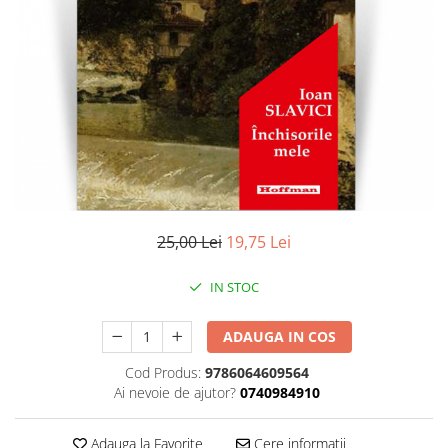
Literatura
Clasica
Contemporana
Moderna
Romana
Universala
Universala
Non-fictiune
Calatorii
25,00 Lei
19,75 Lei
Memorii
Publicistica / Reportaje / Interviuri
IN STOC
Stiinte umaniste
ADAUGA IN COS
Istorie
Sociologie si filozofie
Cod Produs:
9786064609564
Ai nevoie de ajutor?
0740984910
Adauga la Favorite
Cere informatii