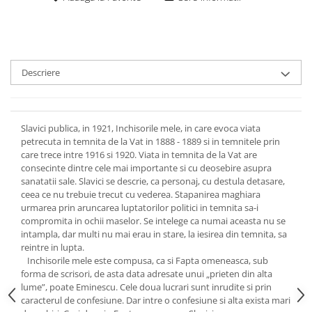
Descriere
Slavici publica, in 1921, Inchisorile mele, in care evoca viata
petrecuta in temnita de la Vat in 1888 - 1889 si in temnitele prin
care trece intre 1916 si 1920. Viata in temnita de la Vat are
consecinte dintre cele mai importante si cu deosebire asupra
sanatatii sale. Slavici se descrie, ca personaj, cu destula detasare,
ceea ce nu trebuie trecut cu vederea. Stapanirea maghiara
urmarea prin aruncarea luptatorilor politici in temnita sa-i
compromita in ochii maselor. Se intelege ca numai aceasta nu se
intampla, dar multi nu mai erau in stare, la iesirea din temnita, sa
reintre in lupta.
Inchisorile mele este compusa, ca si Fapta omeneasca, sub
forma de scrisori, de asta data adresate unui „prieten din alta
lume”, poate Eminescu. Cele doua lucrari sunt inrudite si prin
caracterul de confesiune. Dar intre o confesiune si alta exista mari