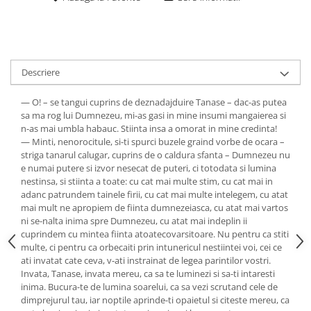
Descriere
— O! – se tangui cuprins de deznadajduire Tanase – dac-as putea
sa ma rog lui Dumnezeu, mi-as gasi in mine insumi mangaierea si
n-as mai umbla habauc. Stiinta insa a omorat in mine credinta!
— Minti, nenorocitule, si-ti spurci buzele graind vorbe de ocara –
striga tanarul calugar, cuprins de o caldura sfanta – Dumnezeu nu
e numai putere si izvor nesecat de puteri, ci totodata si lumina
nestinsa, si stiinta a toate: cu cat mai multe stim, cu cat mai in
adanc patrundem tainele firii, cu cat mai multe intelegem, cu atat
mai mult ne apropiem de fiinta dumnezeiasca, cu atat mai vartos
ni se-nalta inima spre Dumnezeu, cu atat mai indeplin ii
cuprindem cu mintea fiinta atoatecovarsitoare. Nu pentru ca stiti
multe, ci pentru ca orbecaiti prin intunericul nestiintei voi, cei ce
ati invatat cate ceva, v-ati instrainat de legea parintilor vostri.
Invata, Tanase, invata mereu, ca sa te luminezi si sa-ti intaresti
inima. Bucura-te de lumina soarelui, ca sa vezi scrutand cele de
dimprejurul tau, iar noptile aprinde-ti opaietul si citeste mereu, ca