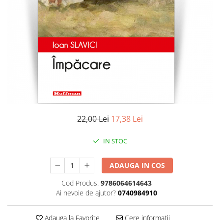
Literatura
Clasica
Contemporana
Moderna
Romana
Universala
Universala
Non-fictiune
Calatorii
22,00 Lei
17,38 Lei
Memorii
Publicistica / Reportaje / Interviuri
IN STOC
Stiinte umaniste
ADAUGA IN COS
Istorie
Sociologie si filozofie
Cod Produs:
9786064614643
Ai nevoie de ajutor?
0740984910
Adauga la Favorite
Cere informatii