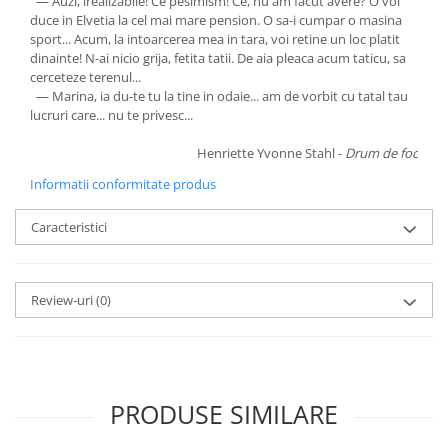
— Auzi, irealizabile! Ce pesimism! Ce, nu am facut avere? O voi
duce in Elvetia la cel mai mare pension. O sa-i cumpar o masina
sport... Acum, la intoarcerea mea in tara, voi retine un loc platit
dinainte! N-ai nicio grija, fetita tatii. De aia pleaca acum taticu, sa
cerceteze terenul...
— Marina, ia du-te tu la tine in odaie... am de vorbit cu tatal tau
lucruri care... nu te privesc...
Henriette Yvonne Stahl -
Drum de foc
Informatii conformitate produs
Caracteristici
Review-uri
(0)
PRODUSE SIMILARE