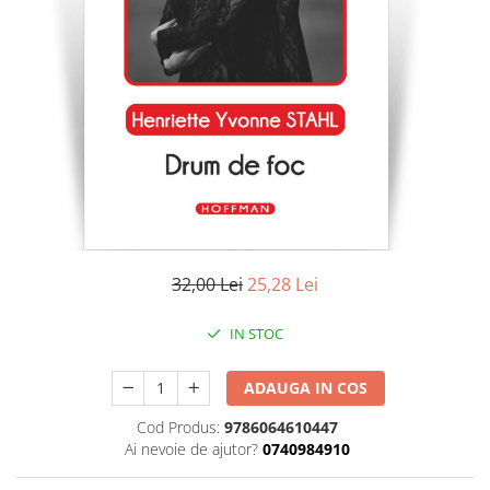
Literatura
Clasica
Contemporana
Moderna
Romana
Universala
Universala
Non-fictiune
Calatorii
Memorii
32,00 Lei
25,28 Lei
Publicistica / Reportaje / Interviuri
IN STOC
Stiinte umaniste
Istorie
ADAUGA IN COS
Sociologie si filozofie
Cod Produs:
9786064610447
Ai nevoie de ajutor?
0740984910