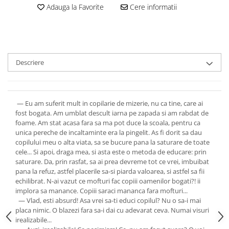
Adauga la Favorite
Cere informatii
Descriere
— Eu am suferit mult in copilarie de mizerie, nu ca tine, care ai
fost bogata. Am umblat descult iarna pe zapada si am rabdat de
foame. Am stat acasa fara sa ma pot duce la scoala, pentru ca
unica pereche de incaltaminte era la pingelit. As fi dorit sa dau
copilului meu o alta viata, sa se bucure pana la saturare de toate
cele... Si apoi, draga mea, si asta este o metoda de educare: prin
saturare. Da, prin rasfat, sa ai prea devreme tot ce vrei, imbuibat
pana la refuz, astfel placerile sa-si piarda valoarea, si astfel sa fii
echilibrat. N-ai vazut ce mofturi fac copiii oamenilor bogati?! ii
implora sa manance. Copiii saraci mananca fara mofturi...
— Vlad, esti absurd! Asa vrei sa-ti educi copilul? Nu o sa-i mai
placa nimic. O blazezi fara sa-i dai cu adevarat ceva. Numai visuri
irealizabile...