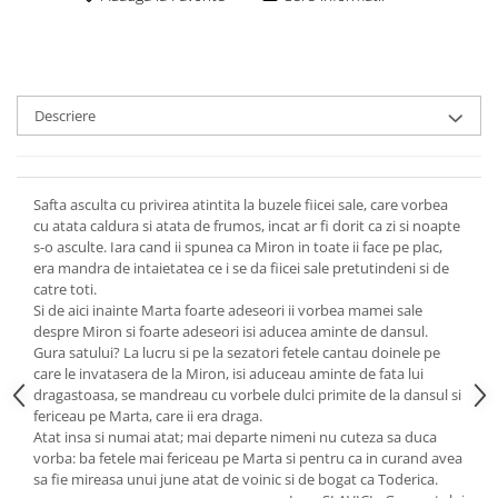
Descriere
Safta asculta cu privirea atintita la buzele fiicei sale, care vorbea
cu atata caldura si atata de frumos, incat ar fi dorit ca zi si noapte
s-o asculte. Iara cand ii spunea ca Miron in toate ii face pe plac,
era mandra de intaietatea ce i se da fiicei sale pretutindeni si de
catre toti.
Si de aici inainte Marta foarte adeseori ii vorbea mamei sale
despre Miron si foarte adeseori isi aducea aminte de dansul.
Gura satului? La lucru si pe la sezatori fetele cantau doinele pe
care le invatasera de la Miron, isi aduceau aminte de fata lui
dragastoasa, se mandreau cu vorbele dulci primite de la dansul si
fericeau pe Marta, care ii era draga.
Atat insa si numai atat; mai departe nimeni nu cuteza sa duca
vorba: ba fetele mai fericeau pe Marta si pentru ca in curand avea
sa fie mireasa unui june atat de voinic si de bogat ca Toderica.