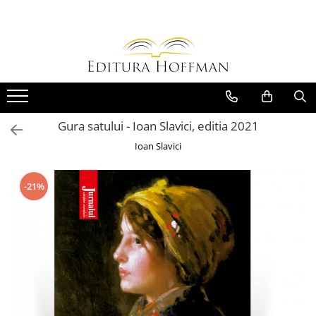
Carte
Colectii
Bibliografie scolara
Biblioteca Hoffman
Carti pentru copii
Hoffman Clasic
Povesti si povestiri
Hoffman Contemporan
Gura satului - Ioan Slavici, editia 2021
Fictiune
Hoffman Educational
Ioan Slavici
Artele spectacolului
Hoffman Esential XX
Biografii
Jurnalul cartilor esentiale
-21%
Epigrame
Povestile Hoffman
Eseu
Scena Hoffman
Poezie
Proza scurta
Roman
Satira, umor
Teatru