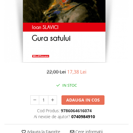
Literatura
Clasica
Contemporana
Moderna
Romana
Universala
Universala
Non-fictiune
Calatorii
22,00 Lei
17,38 Lei
Memorii
Publicistica / Reportaje / Interviuri
IN STOC
Stiinte umaniste
ADAUGA IN COS
Istorie
Sociologie si filozofie
Cod Produs:
9786064616074
Ai nevoie de ajutor?
0740984910
Adauga la Favorite
Cere informatii