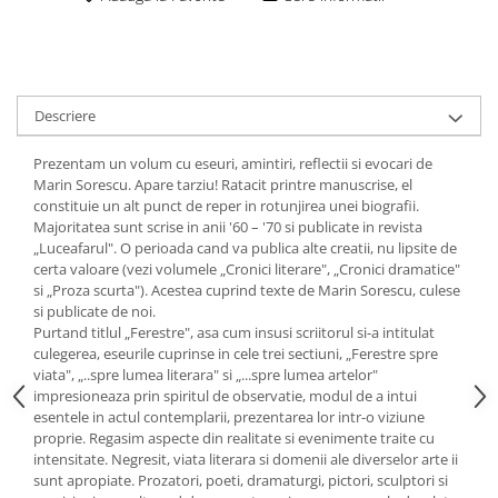
Descriere
Prezentam un volum cu eseuri, amintiri, reflectii si evocari de
Marin Sorescu. Apare tarziu! Ratacit printre manuscrise, el
constituie un alt punct de reper in rotunjirea unei biografii.
Majoritatea sunt scrise in anii '60 – '70 si publicate in revista
„Luceafarul". O perioada cand va publica alte creatii, nu lipsite de
certa valoare (vezi volumele „Cronici literare", „Cronici dramatice"
si „Proza scurta"). Acestea cuprind texte de Marin Sorescu, culese
si publicate de noi.
Purtand titlul „Ferestre", asa cum insusi scriitorul si-a intitulat
culegerea, eseurile cuprinse in cele trei sectiuni, „Ferestre spre
viata", „..spre lumea literara" si „...spre lumea artelor"
impresioneaza prin spiritul de observatie, modul de a intui
esentele in actul contemplarii, prezentarea lor intr-o viziune
proprie. Regasim aspecte din realitate si evenimente traite cu
intensitate. Negresit, viata literara si domenii ale diverselor arte ii
sunt apropiate. Prozatori, poeti, dramaturgi, pictori, sculptori si