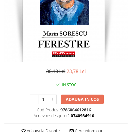
Literatura
Clasica
Contemporana
Moderna
Romana
Universala
Universala
Non-fictiune
Calatorii
30,10 Lei
23,78 Lei
Memorii
Publicistica / Reportaje / Interviuri
IN STOC
Stiinte umaniste
ADAUGA IN COS
Istorie
Sociologie si filozofie
Cod Produs:
9786064612816
Ai nevoie de ajutor?
0740984910
Adauga la Favorite
Cere informatii