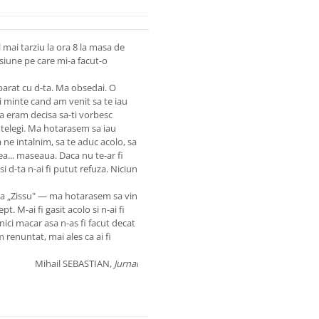
mai tarziu la ora 8 la masa de
siune pe care mi-a facut-o
parat cu d-ta. Ma obsedai. O
ii minte cand am venit sa te iau
a eram decisa sa-ti vorbesc
intelegi. Ma hotarasem sa iau
 ne intalnim, sa te aduc acolo, sa
rea... maseaua. Daca nu te-ar fi
 si d-ta n-ai fi putut refuza. Niciun
 la „Zissu" — ma hotarasem sa vin
pt. M-ai fi gasit acolo si n-ai fi
nici macar asa n-as fi facut decat
 renuntat, mai ales ca ai fi
Mihail SEBASTIAN,
Jurnal