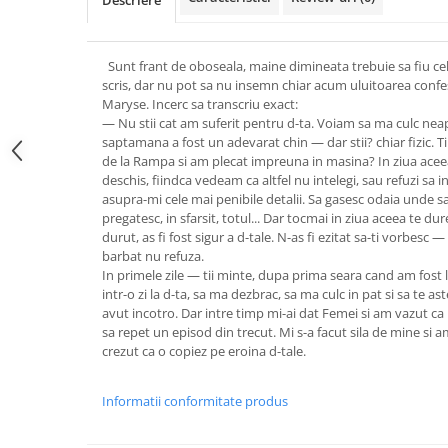
Descriere
Sunt frant de oboseala, maine dimineata trebuie sa fiu cel 
scris, dar nu pot sa nu insemn chiar acum uluitoarea confe
Maryse. Incerc sa transcriu exact:
— Nu stii cat am suferit pentru d-ta. Voiam sa ma culc nea
saptamana a fost un adevarat chin — dar stii? chiar fizic. T
de la Rampa si am plecat impreuna in masina? In ziua acee
deschis, fiindca vedeam ca altfel nu intelegi, sau refuzi sa 
asupra-mi cele mai penibile detalii. Sa gasesc odaia unde sa
pregatesc, in sfarsit, totul... Dar tocmai in ziua aceea te du
durut, as fi fost sigur a d-tale. N-as fi ezitat sa-ti vorbesc —
barbat nu refuza.
In primele zile — tii minte, dupa prima seara cand am fost
intr-o zi la d-ta, sa ma dezbrac, sa ma culc in pat si sa te aste
avut incotro. Dar intre timp mi-ai dat Femei si am vazut ca 
sa repet un episod din trecut. Mi s-a facut sila de mine si am
crezut ca o copiez pe eroina d-tale.
Informatii conformitate produs