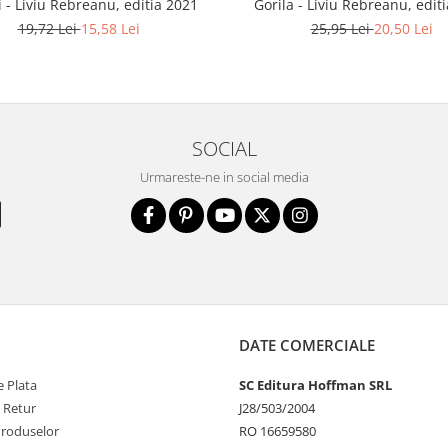
i - Liviu Rebreanu, editia 2021
Gorila - Liviu Rebreanu, edit
19,72 Lei
15,58 Lei
25,95 Lei
20,50 Lei
SOCIAL
Urmareste-ne in social media
DATE COMERCIALE
 Plata
SC Editura Hoffman SRL
e Retur
J28/503/2004
Produselor
RO 16659580