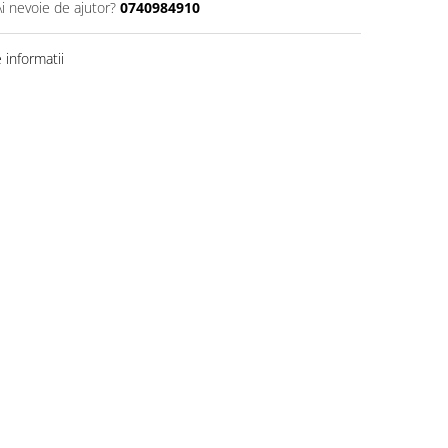
Ai nevoie de ajutor?
0740984910
informatii