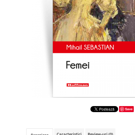
Literatura
Clasica
Contemporana
Moderna
Romana
Universala
Universala
Non-fictiune
Calatorii
Memorii
Publicistica / Reportaje / Interviuri
Stiinte umaniste
Istorie
Save
Sociologie si filozofie
Caracteristici
Review-uri
(0)