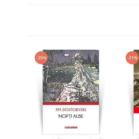
-25%
-21%