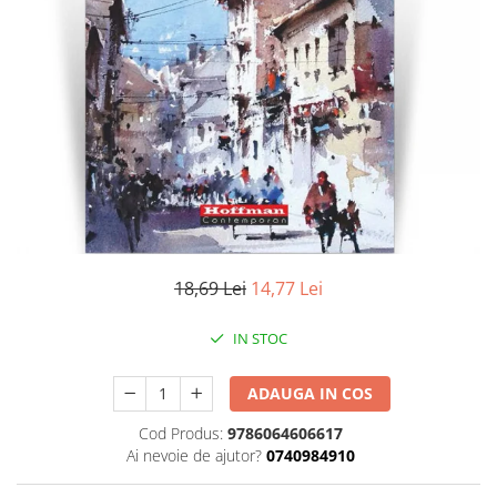
Literatura
Clasica
Contemporana
Moderna
Romana
Universala
Universala
Non-fictiune
Calatorii
Memorii
18,69 Lei
14,77 Lei
Publicistica / Reportaje / Interviuri
IN STOC
Stiinte umaniste
Istorie
ADAUGA IN COS
Sociologie si filozofie
Cod Produs:
9786064606617
Ai nevoie de ajutor?
0740984910