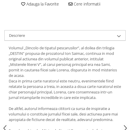
Adauga la Favorite
Cere informatii
Descriere
Volumul „Dincolo de tipatul pescarusilor”, al doilea din trilogia
„DESTIN” propusa de prozatorul Ion Saimac, continua in mod
original actiunea din volumul publicat anterior, intitulat
„Misterele literei V”, al carui personaj principal era nea Sami,
pornit in cautarea fiicei sale Lorena, disparuta in mod misterios
de acasa.
Daca in prima carte naratorul este neutru, evenimentele fiind
relatate la persoana a treia, in aceasta a doua carte naratorul este
chiar personajul principal, Lorena, care consemneaza intr-un
jurnal intamplarile incredibile in care este implicata.
De altfel, autorul informeaza cititorii ca sursa de inspiratie a
volumului o constituie jurnalul fiicei sale, desi actiunea pare mai
apropiata de fictiune decat de realitate, adevarul predomina.