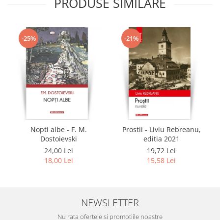
PRODUSE SIMILARE
-25%
-21%
Nopti albe - F. M.
Prostii - Liviu Rebreanu,
Dostoievski
editia 2021
24,00 Lei
19,72 Lei
18,00 Lei
15,58 Lei
NEWSLETTER
Nu rata ofertele si promotiile noastre