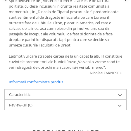
Spre deosebire de „Misterele literei V”, care este de factura
politista, cu dese incursiuni in crunta realitate comunista a
momentului, in „Dincolo de Tipatul pescarusilor” predominante
sunt sentimentul de dragoste inflacarata pe care Lorena il
nutreste fata de iubitul ei Elton, plecat in America, cel care o
salvase de la inec, asa cum reiese din primul volum, sau din
pasajele de inceput ale volumului de fata si dorinta de a face
dreptate parintilor disparuti, fapt pentru care se decide sa
urmeze cursurile Facultatii de Drept.
Laitmotivul care strabate cartea de la un capat la altul il constituie
cuvintele premonitorii ale bunicii Roza: „Va veni o vreme cand te
vei indragosti de doi ochi mari caprui si-i vei iubi mereu”.
Nicolae ZARNESCU
Informatii conformitate produs
Caracteristici
Review-uri
(0)