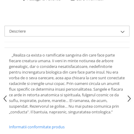
Descriere
„Realiza ca exista o ramificatie sangvina din care face parte
fiecare creatura umana. Ii veni in minte notiunea de arbore
genealogic, dar o considera nesatisfacatoare, nedefinitorie
pentru increngatura biologica din care face parte insul. Nu era
vorba de o seva oarecare, acea apa chioara la care sunt conectate
radacinile si crengile unui copac. Prin oameni circula un anumit
flux specific ce determina insasi personalitatea. Sangele e flacara
ce arde in retorta anatomica si spirituala, fulgerul cosmic ce da
suflu, inspiratie, putere, maretie… El ramanea, de-acum,
suspendat. Rezervorul se golise… Nu mai putea comunica prin
„conducta". Il bantuia, naprasnic, singuratatea ontologica.”
Informatii conformitate produs