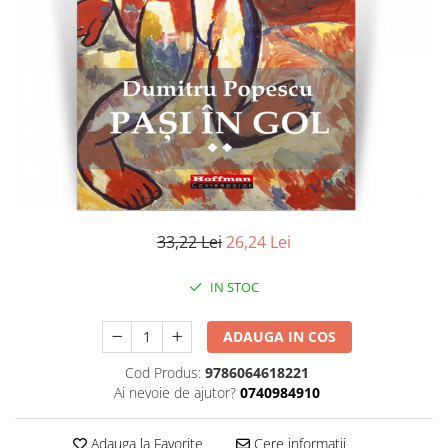
Literatura
Clasica
Contemporana
Moderna
Romana
Universala
Universala
Non-fictiune
Calatorii
33,22 Lei
26,24 Lei
Memorii
Publicistica / Reportaje / Interviuri
IN STOC
Stiinte umaniste
ADAUGA IN COS
Istorie
Sociologie si filozofie
Cod Produs:
9786064618221
Ai nevoie de ajutor?
0740984910
Adauga la Favorite
Cere informatii