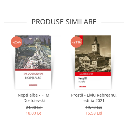
PRODUSE SIMILARE
-25%
-21%
Nopti albe - F. M.
Prostii - Liviu Rebreanu,
Dostoievski
editia 2021
24,00 Lei
19,72 Lei
18,00 Lei
15,58 Lei