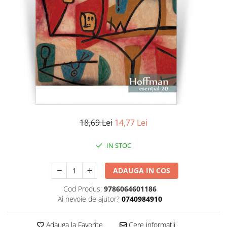
Literatura
Clasica
Contemporana
Moderna
Romana
Universala
Universala
Non-fictiune
Calatorii
18,69 Lei
14,77 Lei
Memorii
Publicistica / Reportaje / Interviuri
IN STOC
Stiinte umaniste
ADAUGA IN COS
Istorie
Sociologie si filozofie
Cod Produs:
9786064601186
Ai nevoie de ajutor?
0740984910
Adauga la Favorite
Cere informatii