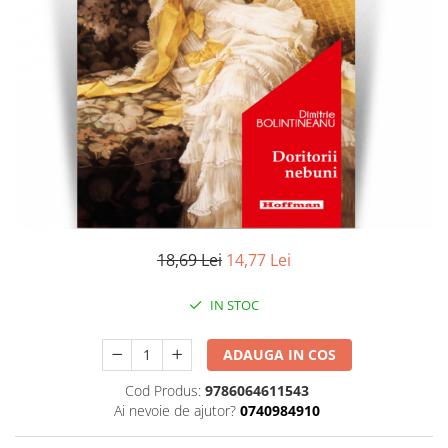
Literatura
Clasica
Contemporana
Moderna
Romana
Universala
Universala
Non-fictiune
Calatorii
Memorii
18,69 Lei
14,77 Lei
Publicistica / Reportaje / Interviuri
IN STOC
Stiinte umaniste
Istorie
ADAUGA IN COS
Sociologie si filozofie
Cod Produs:
9786064611543
Ai nevoie de ajutor?
0740984910