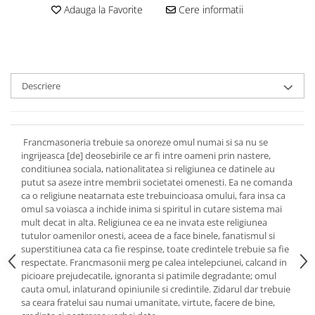
Adauga la Favorite
Cere informatii
Descriere
Francmasoneria trebuie sa onoreze omul numai si sa nu se
ingrijeasca [de] deosebirile ce ar fi intre oameni prin nastere,
conditiunea sociala, nationalitatea si religiunea ce datinele au
putut sa aseze intre membrii societatei omenesti. Ea ne comanda
ca o religiune neatarnata este trebuincioasa omului, fara insa ca
omul sa voiasca a inchide inima si spiritul in cutare sistema mai
mult decat in alta. Religiunea ce ea ne invata este religiunea
tutulor oamenilor onesti, aceea de a face binele, fanatismul si
superstitiunea cata ca fie respinse, toate credintele trebuie sa fie
respectate. Francmasonii merg pe calea intelepciunei, calcand in
picioare prejudecatile, ignoranta si patimile degradante; omul
cauta omul, inlaturand opiniunile si credintile. Zidarul dar trebuie
sa ceara fratelui sau numai umanitate, virtute, facere de bine,