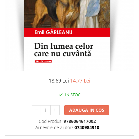
Literatura
Clasica
Contemporana
Moderna
Romana
Universala
Universala
Non-fictiune
Calatorii
Memorii
18,69 Lei
14,77 Lei
Publicistica / Reportaje / Interviuri
IN STOC
Stiinte umaniste
Istorie
ADAUGA IN COS
Sociologie si filozofie
Cod Produs:
9786064617002
Ai nevoie de ajutor?
0740984910