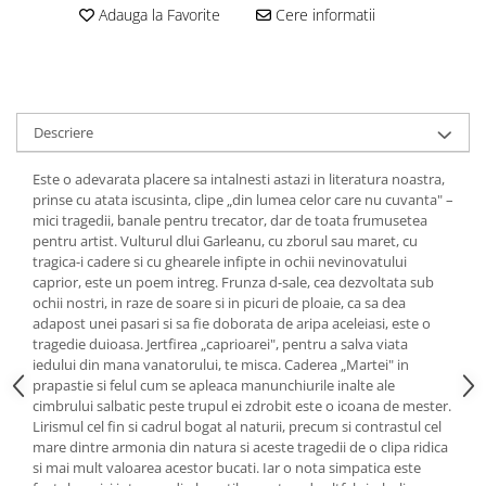
Adauga la Favorite
Cere informatii
Descriere
Este o adevarata placere sa intalnesti astazi in literatura noastra,
prinse cu atata iscusinta, clipe „din lumea celor care nu cuvanta" –
mici tragedii, banale pentru trecator, dar de toata frumusetea
pentru artist. Vulturul dlui Garleanu, cu zborul sau maret, cu
tragica-i cadere si cu ghearele infipte in ochii nevinovatului
caprior, este un poem intreg. Frunza d-sale, cea dezvoltata sub
ochii nostri, in raze de soare si in picuri de ploaie, ca sa dea
adapost unei pasari si sa fie doborata de aripa aceleiasi, este o
tragedie duioasa. Jertfirea „caprioarei", pentru a salva viata
iedului din mana vanatorului, te misca. Caderea „Martei" in
prapastie si felul cum se apleaca manunchiurile inalte ale
cimbrului salbatic peste trupul ei zdrobit este o icoana de mester.
Lirismul cel fin si cadrul bogat al naturii, precum si contrastul cel
mare dintre armonia din natura si aceste tragedii de o clipa ridica
si mai mult valoarea acestor bucati. Iar o nota simpatica este