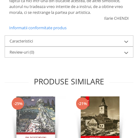
faptul ca nici intr-una din bucatile acestea, de altfel simbolice,
autorul nu tradeaza vreo intentie de a instrui, de a obtine vreo
morala, ci se restrange la partea pur artistica.
Ilarie CHENDI
Informatii conformitate produs
Caracteristici
Review-uri
(0)
PRODUSE SIMILARE
-25%
-21%