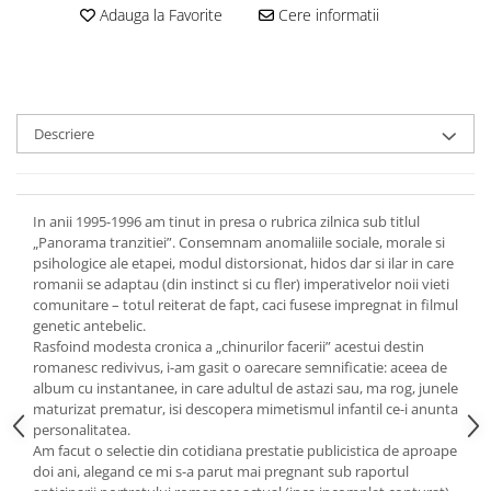
Adauga la Favorite
Cere informatii
Descriere
In anii 1995-1996 am tinut in presa o rubrica zilnica sub titlul
„Panorama tranzitiei”. Consemnam anomaliile sociale, morale si
psihologice ale etapei, modul distorsionat, hidos dar si ilar in care
romanii se adaptau (din instinct si cu fler) imperativelor noii vieti
comunitare – totul reiterat de fapt, caci fusese impregnat in filmul
genetic antebelic.
Rasfoind modesta cronica a „chinurilor facerii” acestui destin
romanesc redivivus, i-am gasit o oarecare semnificatie: aceea de
album cu instantanee, in care adultul de astazi sau, ma rog, junele
maturizat prematur, isi descopera mimetismul infantil ce-i anunta
personalitatea.
Am facut o selectie din cotidiana prestatie publicistica de aproape
doi ani, alegand ce mi s-a parut mai pregnant sub raportul