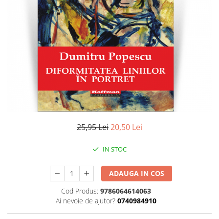
Literatura
Clasica
Contemporana
Moderna
Romana
Universala
Universala
Non-fictiune
Calatorii
Memorii
25,95 Lei
20,50 Lei
Publicistica / Reportaje / Interviuri
IN STOC
Stiinte umaniste
Istorie
ADAUGA IN COS
Sociologie si filozofie
Cod Produs:
9786064614063
Ai nevoie de ajutor?
0740984910