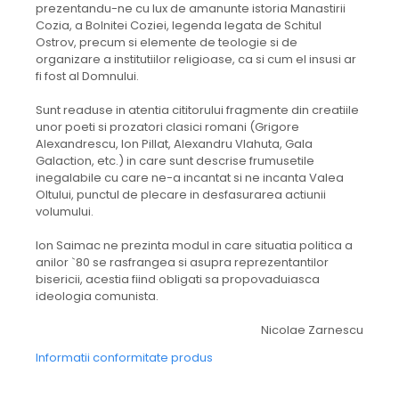
prezentandu-ne cu lux de amanunte istoria Manastirii
Cozia, a Bolnitei Coziei, legenda legata de Schitul
Ostrov, precum si elemente de teologie si de
organizare a institutiilor religioase, ca si cum el insusi ar
fi fost al Domnului.
Sunt readuse in atentia cititorului fragmente din creatiile
unor poeti si prozatori clasici romani (Grigore
Alexandrescu, Ion Pillat, Alexandru Vlahuta, Gala
Galaction, etc.) in care sunt descrise frumusetile
inegalabile cu care ne-a incantat si ne incanta Valea
Oltului, punctul de plecare in desfasurarea actiunii
volumului.
Ion Saimac ne prezinta modul in care situatia politica a
anilor `80 se rasfrangea si asupra reprezentantilor
bisericii, acestia fiind obligati sa propovaduiasca
ideologia comunista.
Nicolae Zarnescu
Informatii conformitate produs