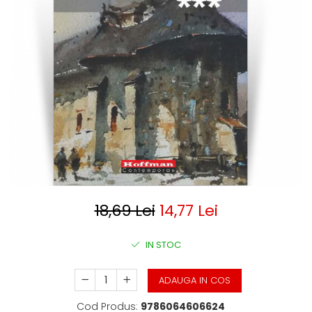
Clasica
Contemporana
Moderna
Romana
Universala
Universala
Non-fictiune
Calatorii
Memorii
Publicistica / Reportaje / Interviuri
Stiinte umaniste
Istorie
18,69 Lei
14,77 Lei
Sociologie si filozofie
IN STOC
ADAUGA IN COS
Cod Produs:
9786064606624