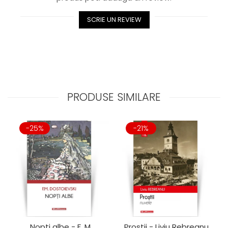
SCRIE UN REVIEW
PRODUSE SIMILARE
-25%
-21%
Nopti albe - F. M.
Prostii - Liviu Rebreanu,