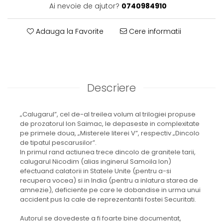
Ai nevoie de ajutor?
0740984910
Adauga la Favorite
Cere informatii
Descriere
„Calugarul”, cel de-al treilea volum al trilogiei propuse
de prozatorul Ion Saimac, le depaseste in complexitate
pe primele doua, „Misterele literei V”, respectiv „Dincolo
de tipatul pescarusilor”.
In primul rand actiunea trece dincolo de granitele tarii,
calugarul Nicodim (alias inginerul Samoila Ion)
efectuand calatorii in Statele Unite (pentru a-si
recupera vocea) si in India (pentru a inlatura starea de
amnezie), deficiente pe care le dobandise in urma unui
accident pus la cale de reprezentantii fostei Securitati.
Autorul se dovedeste a fi foarte bine documentat,