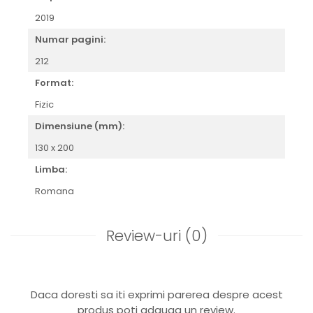
2019
Numar pagini:
212
Format:
Fizic
Dimensiune (mm):
130 x 200
Limba:
Romana
Review-uri
(0)
Daca doresti sa iti exprimi parerea despre acest
produs poti adauga un review.