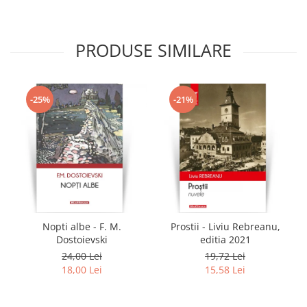
PRODUSE SIMILARE
-25%
-21%
Nopti albe - F. M.
Prostii - Liviu Rebreanu,
Dostoievski
editia 2021
24,00 Lei
19,72 Lei
18,00 Lei
15,58 Lei