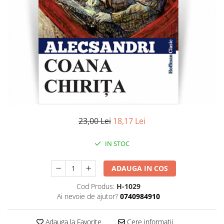
Literatura
Clasica
Contemporana
Moderna
Romana
Universala
Universala
Non-fictiune
Calatorii
23,00 Lei
18,17 Lei
Memorii
Publicistica / Reportaje / Interviuri
IN STOC
Stiinte umaniste
ADAUGA IN COS
Istorie
Sociologie si filozofie
Cod Produs:
H-1029
Ai nevoie de ajutor?
0740984910
Adauga la Favorite
Cere informatii