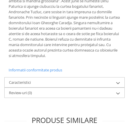
ambitia si mandria grosolana”. Acest june se numeste Dinu
Paturica si ajunge ciubucciu la curtea bogatului fanariot,
Andronache Tuzluc, care sosise in tara impreuna cu domniile
fanariote. Prin necinste si lingusiri ajunge mare postelnic la curtea
domnitorului Ioan Gheorghe Caradja. Singura nemultumire a
boierului fanariot era aceea ca boierii pamanteni nu-i dadeau
atentie si de aceea hotaraste sa o ceara de sotie pe fiica boierului
C, roman de natiune. Boierul refuza cu demnitate si infrunta
mania domnitorului care intervine pentru protejatul sau. Cu
aceasta ocazie autorul prezinta curtea domneasca cu obiceiurile
si atmosfera timpului.
Informatii conformitate produs
Caracteristici
Review-uri
(0)
PRODUSE SIMILARE