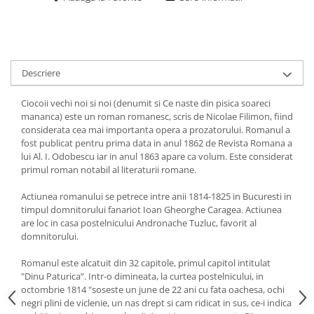
Descriere
Ciocoii vechi noi si noi (denumit si Ce naste din pisica soareci
mananca) este un roman romanesc, scris de Nicolae Filimon, fiind
considerata cea mai importanta opera a prozatorului. Romanul a
fost publicat pentru prima data in anul 1862 de Revista Romana a
lui Al. I. Odobescu iar in anul 1863 apare ca volum. Este considerat
primul roman notabil al literaturii romane.
Actiunea romanului se petrece intre anii 1814-1825 in Bucuresti in
timpul domnitorului fanariot Ioan Gheorghe Caragea. Actiunea
are loc in casa postelnicului Andronache Tuzluc, favorit al
domnitorului.
Romanul este alcatuit din 32 capitole, primul capitol intitulat
"Dinu Paturica”. Intr-o dimineata, la curtea postelnicului, in
octombrie 1814 "soseste un june de 22 ani cu fata oachesa, ochi
negri plini de viclenie, un nas drept si cam ridicat in sus, ce-i indica