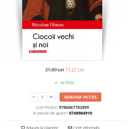
Literatura
Clasica
Contemporana
Moderna
Romana
Universala
Universala
Non-fictiune
Calatorii
21,80 Lei
17,22 Lei
Memorii
Publicistica / Reportaje / Interviuri
IN STOC
Stiinte umaniste
ADAUGA IN COS
Istorie
Sociologie si filozofie
Cod Produs:
9786067782899
Ai nevoie de ajutor?
0740984910
Adauga la Favorite
Cere informatii