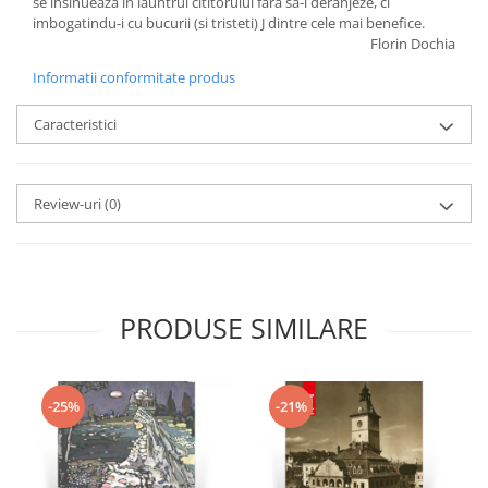
se insinueaza in launtrul cititorului fara sa-l deranjeze, ci
imbogatindu-i cu bucurii (si tristeti) J dintre cele mai benefice.
Florin Dochia
Informatii conformitate produs
Caracteristici
Review-uri
(0)
PRODUSE SIMILARE
-25%
-21%