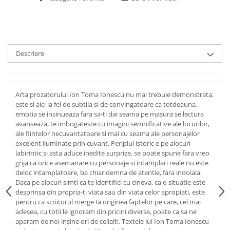
Descriere
Arta prozatorului Ion Toma Ionescu nu mai trebuie demonstrata,
este si aici la fel de subtila si de convingatoare ca totdeauna,
emotia se insinueaza fara sa-ti dai seama pe masura se lectura
avanseaza, te imbogateste cu imagini semnificative ale locurilor,
ale fiintelor necuvantatoare si mai cu seama ale personajelor
excelent iluminate prin cuvant. Periplul istoric e pe alocuri
labirintic si asta aduce inedite surprize, se poate spune fara vreo
grija ca orice asemanare cu personaje si intamplari reale nu este
deloc intamplatoare, ba chiar demna de atentie, fara indoiala.
Daca pe alocuri simti ca te identifici cu cineva, ca o situatie este
desprinsa din propria-ti viata sau din viata celor apropiati, este
pentru ca scriitorul merge Ia originea faptelor pe care, cel mai
adesea, cu totii le ignoram din pricini diverse, poate ca sa ne
aparam de noi insine ori de ceilalti. Textele lui Ion Toma Ionescu