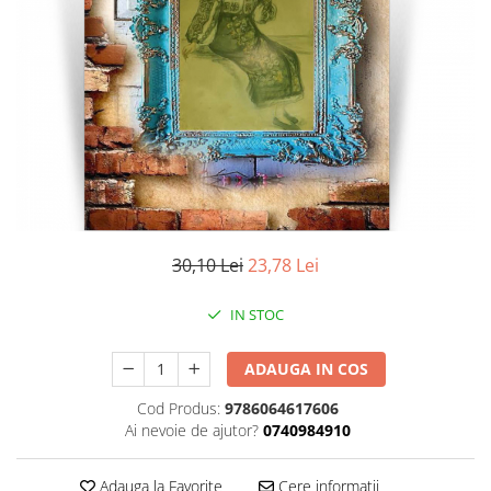
Literatura
Clasica
Contemporana
Moderna
Romana
Universala
Universala
Non-fictiune
Calatorii
30,10 Lei
23,78 Lei
Memorii
Publicistica / Reportaje / Interviuri
IN STOC
Stiinte umaniste
ADAUGA IN COS
Istorie
Sociologie si filozofie
Cod Produs:
9786064617606
Ai nevoie de ajutor?
0740984910
Adauga la Favorite
Cere informatii