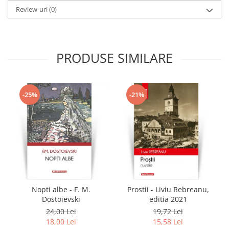
Review-uri
(0)
PRODUSE SIMILARE
-25%
-21%
Nopti albe - F. M.
Prostii - Liviu Rebreanu,
Dostoievski
editia 2021
24,00 Lei
19,72 Lei
18,00 Lei
15,58 Lei