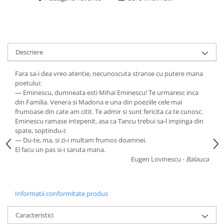
Descriere
Fara sa-i dea vreo atentie, necunoscuta stranse cu putere mana
poetului:
— Eminescu, dumneata esti Mihai Eminescu! Te urmaresc inca
din Familia. Venera si Madona e una din poeziile cele mai
frumoase din cate am citit. Te admir si sunt fericita ca te cunosc.
Eminescu ramase intepenit, asa ca Tancu trebui sa-l impinga din
spate, soptindu-i:
— Du-te, ma, si zi-i multam frumos doamnei.
El facu un pas si-i saruta mana.
Eugen Lovinescu -
Balauca
Informatii conformitate produs
Caracteristici