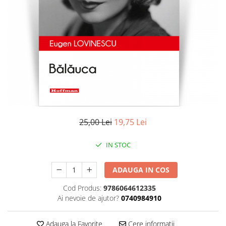
Literatura
Clasica
Contemporana
Moderna
Romana
Universala
Universala
Non-fictiune
Calatorii
25,00 Lei
19,75 Lei
Memorii
Publicistica / Reportaje / Interviuri
IN STOC
Stiinte umaniste
ADAUGA IN COS
Istorie
Sociologie si filozofie
Cod Produs:
9786064612335
Ai nevoie de ajutor?
0740984910
Adauga la Favorite
Cere informatii