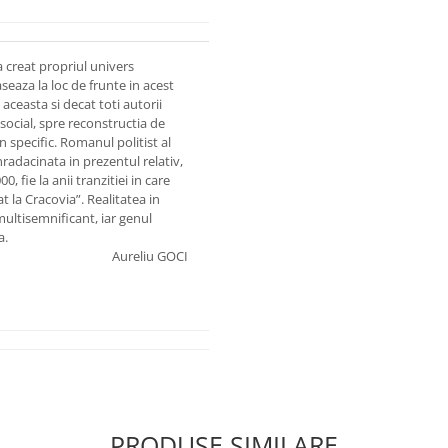
a creat propriul univers
seaza la loc de frunte in acest
ceasta si decat toti autorii
ocial, spre reconstructia de
n specific. Romanul politist al
nradacinata in prezentul relativ,
0, fie la anii tranzitiei in care
t la Cracovia”. Realitatea in
ultisemnificant, iar genul
a.
Aureliu GOCI
PRODUSE SIMILARE