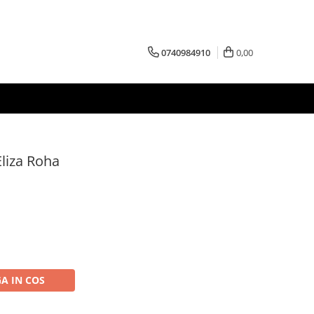
0740984910
0,00
Eliza Roha
A IN COS