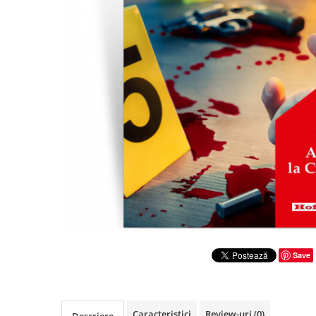
Literatura
Clasica
Contemporana
Moderna
Romana
Universala
Universala
Non-fictiune
Calatorii
Memorii
Publicistica / Reportaje / Interviuri
Stiinte umaniste
Istorie
Save
Sociologie si filozofie
Caracteristici
Review-uri
(0)