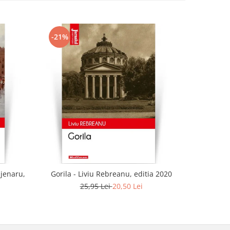
-21%
-21%
ajenaru,
Gorila - Liviu Rebreanu, editia 2020
25,95 Lei
20,50 Lei