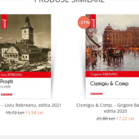
-21%
i - Liviu Rebreanu, editia 2021
Cismigiu & Comp. - Grigore B
editia 2020
19,72 Lei
15,58 Lei
21,80 Lei
17,22 Lei