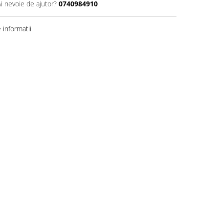
Ai nevoie de ajutor?
0740984910
informatii