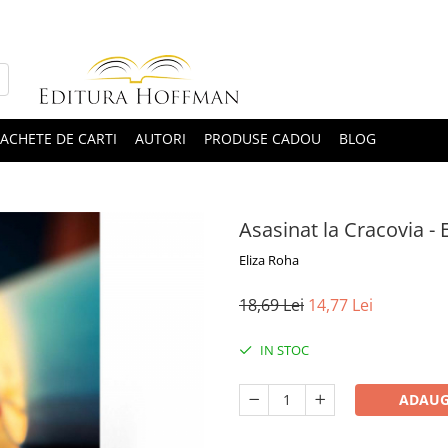
ACHETE DE CARTI
AUTORI
PRODUSE CADOU
BLOG
Asasinat la Cracovia - 
Eliza Roha
18,69 Lei
14,77 Lei
IN STOC
ADAUG