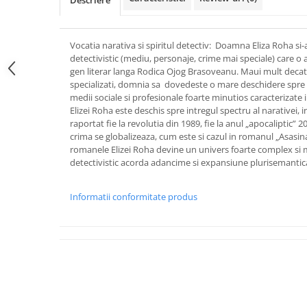
Descriere
Vocatia narativa si spiritul detectiv: Doamna Eliza Roha si-
detectivistic (mediu, personaje, crime mai speciale) care o a
gen literar langa Rodica Ojog Brasoveanu. Maui mult decat a
specializati, domnia sa dovedeste o mare deschidere spre s
medii sociale si profesionale foarte minutios caracterizate i
Elizei Roha este deschis spre intregul spectru al narativei, i
raportat fie la revolutia din 1989, fie la anul „apocaliptic” 200
crima se globalizeaza, cum este si cazul in romanul „Asasina
romanele Elizei Roha devine un univers foarte complex si m
detectivistic acorda adancime si expansiune plurisemantic
Informatii conformitate produs