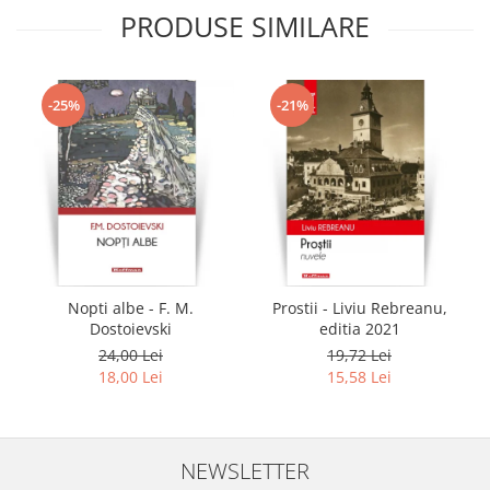
PRODUSE SIMILARE
-25%
-21%
Nopti albe - F. M.
Prostii - Liviu Rebreanu,
Dostoievski
editia 2021
24,00 Lei
19,72 Lei
18,00 Lei
15,58 Lei
NEWSLETTER