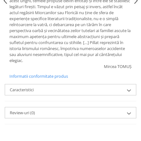
acest unghi, temele propuse devin entităţi şi între ele se stabilesc
legături fireşti. Timpul e văzut prin peisaj şi invers, astfel încât
actul regăsirii Miorcanilor sau Floricăi nu ţine de sfera de
experienţe specifice literaturii tradiţionaliste, nu e o simplă
reîntoarcere la vatră, ci debarcarea pe un tărâm în care
perspectiva oarbă şi vecinătatea zeilor tutelari ai familiei ascute la
maximum apetenţa pentru ultimele abstracţiuni şi prepară
sufletul pentru confruntarea cu stihiile. […] Pillat reprezintă în
istoria lirismului românesc, împotriva numeroaselor accidente
sau aluviuni nesemnificative, tipul cel mai pur al cântăreţului
elegiac.
Mircea TOMUŞ
Informatii conformitate produs
Caracteristici
Review-uri
(0)