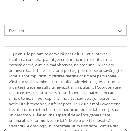
Descriere
[…] planurile pe care se dezvoltă poezia lui Pillat sunt trei:
realitatea concretă, planul general simbolic şi realitatea lirică.
Această operă, cum s-a mai observat, ne propune un univers
domestic foarte bine structurat peste şi prin care se desăvârşeşte
rotaţia anotimpurilor, împlinirea destinelor umane pe treptele
vârstelor şi ale evenimentelor capitale ale vieţii (naşterea, nunta,
moartea), trecerea suflului nevăzut al timpului. […] Coordonatele
tematice ale acestui univers rotund sunt însă mai mult decât
simple teme: timpul, copilăria, moartea sau peisajul reprezintă
axele lui arhitectonice, astfel că poetul nu e un simplu evocator al
trecutului, un cântăreţ al copilăriei, un înfiorat în faţa morţii sau
un descriptiv. Pillat solicită aspectul de adâncă generalitate
umană al acestor motive, are faţă de ele o poziţie filosofică,
tratându- le ontologic, în ipostazele ultim abstracte. Văzute din