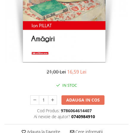
Literatura
Clasica
Contemporana
Moderna
Romana
Universala
Universala
Non-fictiune
Calatorii
21,00 Lei
16,59 Lei
Memorii
Publicistica / Reportaje / Interviuri
IN STOC
Stiinte umaniste
ADAUGA IN COS
Istorie
Sociologie si filozofie
Cod Produs:
9786064614407
Ai nevoie de ajutor?
0740984910
Adauga la Favorite
Cere informatii