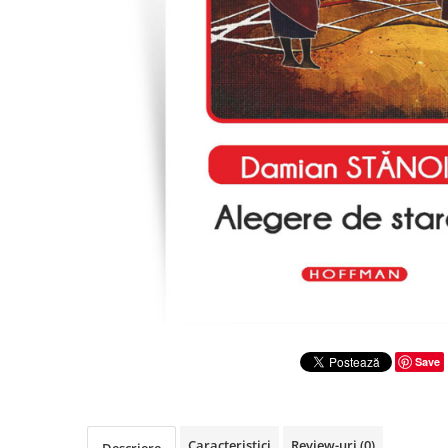
Literatura
Clasica
Contemporana
Moderna
Romana
Universala
Universala
Non-fictiune
Calatorii
Memorii
Publicistica / Reportaje / Interviuri
Stiinte umaniste
Istorie
Save
Sociologie si filozofie
Caracteristici
Review-uri
(0)