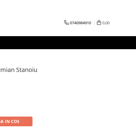
0740984910
0,00
amian Stanoiu
A IN COS