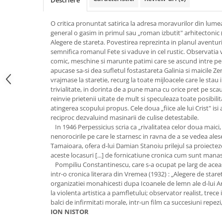
Descriere
O critica pronuntat satirica la adresa moravurilor din lumea 
general o gasim in primul sau „roman izbutit" arhitectonic
Alegere de stareta. Povestirea reprezinta in planul aventu
semnifica romanul Fete si vaduve in cel rustic. Observatia vi
comic, meschine si marunte patimi care se ascund intre pere
apucase sa-si dea sufletul fostastareta Galinia si maicile Z
vrajmase la staretie, recurg la toate mijloacele care le stau
trivialitate, in dorinta de a pune mana cu orice pret pe sc
reinvie prietenii uitate de mult si speculeaza toate posibilita
atingerea scopului propus. Cele doua „fiice ale lui Crist" isi 
reciproc dezvaluind masinarii de culise detestabile.
In 1946 Perpessicius scria ca „rivalitatea celor doua maici, 
nenorocirile pe care le starnesc in ravna de a se vedea alese
Tamaioara, ofera d-lui Damian Stanoiu prilejul sa proiectez
aceste locasuri [...] de fornicatiune cronica cum sunt manast
Pompiliu Constantinescu, care s-a ocupat pe larg de aceas
intr-o cronica literara din Vremea (1932) : „Alegere de stare
organizatiei monahicesti dupa Icoanele de lemn ale d-lui A
la violenta artistica a pamfletului; observator realist, trec
balci de infirmitati morale, intr-un film ca succesiuni repezi,
ION NISTOR
.