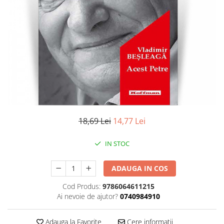
Literatura
Clasica
Contemporana
Moderna
Romana
Universala
Universala
Non-fictiune
Calatorii
18,69 Lei
14,77 Lei
Memorii
Publicistica / Reportaje / Interviuri
IN STOC
Stiinte umaniste
ADAUGA IN COS
Istorie
Sociologie si filozofie
Cod Produs:
9786064611215
Ai nevoie de ajutor?
0740984910
Adauga la Favorite
Cere informatii