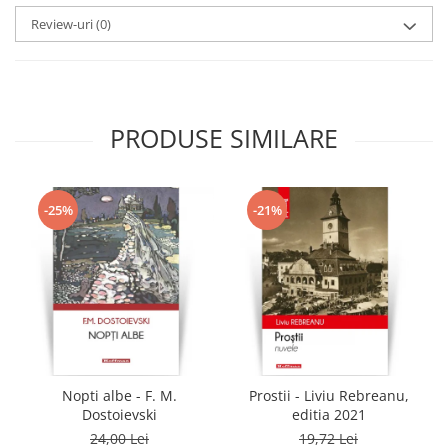
Review-uri
(0)
PRODUSE SIMILARE
-25%
-21%
Nopti albe - F. M.
Prostii - Liviu Rebreanu,
Dostoievski
editia 2021
24,00 Lei
19,72 Lei