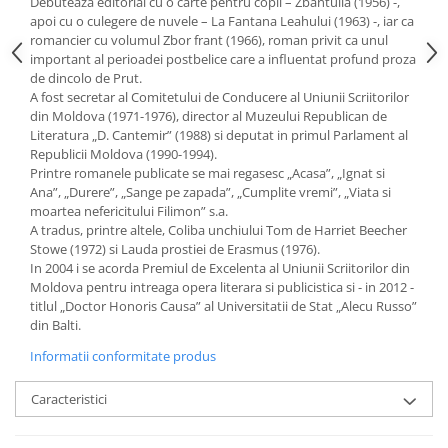
Debuteaza editorial cu o carte pentru copii – Zbantuila (1956) -,
apoi cu o culegere de nuvele – La Fantana Leahului (1963) -, iar ca
romancier cu volumul Zbor frant (1966), roman privit ca unul
important al perioadei postbelice care a influentat profund proza
de dincolo de Prut.
A fost secretar al Comitetului de Conducere al Uniunii Scriitorilor
din Moldova (1971-1976), director al Muzeului Republican de
Literatura „D. Cantemir” (1988) si deputat in primul Parlament al
Republicii Moldova (1990-1994).
Printre romanele publicate se mai regasesc „Acasa”, „Ignat si
Ana”, „Durere”, „Sange pe zapada”, „Cumplite vremi”, „Viata si
moartea nefericitului Filimon” s.a.
A tradus, printre altele, Coliba unchiului Tom de Harriet Beecher
Stowe (1972) si Lauda prostiei de Erasmus (1976).
In 2004 i se acorda Premiul de Excelenta al Uniunii Scriitorilor din
Moldova pentru intreaga opera literara si publicistica si - in 2012 -
titlul „Doctor Honoris Causa” al Universitatii de Stat „Alecu Russo”
din Balti.
Informatii conformitate produs
Caracteristici