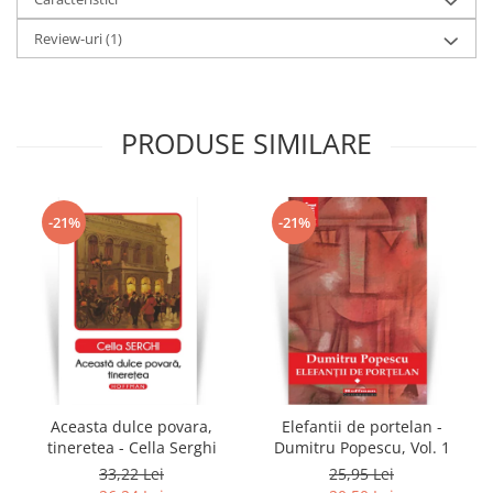
Review-uri
(1)
PRODUSE SIMILARE
-21%
-21%
Aceasta dulce povara,
Elefantii de portelan -
tineretea - Cella Serghi
Dumitru Popescu, Vol. 1
33,22 Lei
25,95 Lei