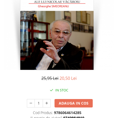
Literatura
Clasica
Contemporana
Moderna
Romana
Universala
Universala
Non-fictiune
Calatorii
Memorii
Publicistica / Reportaje / Interviuri
25,95 Lei
20,50 Lei
Stiinte umaniste
Istorie
IN STOC
Sociologie si filozofie
ADAUGA IN COS
Cod Produs:
9786064614285
Ai nevoie de ajutor?
0740984910