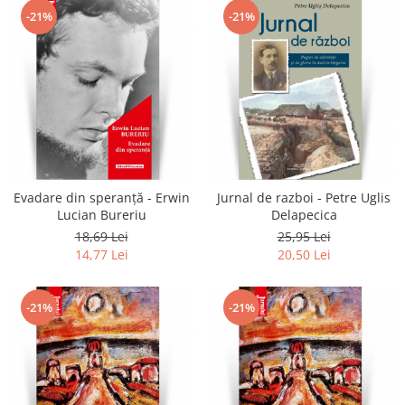
-21%
-21%
Evadare din speranță - Erwin
Jurnal de razboi - Petre Uglis
Lucian Bureriu
Delapecica
18,69 Lei
25,95 Lei
14,77 Lei
20,50 Lei
-21%
-21%