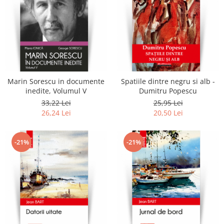
Marin Sorescu in documente
Spatiile dintre negru si alb -
inedite, Volumul V
Dumitru Popescu
33,22 Lei
25,95 Lei
26,24 Lei
20,50 Lei
-21%
-21%