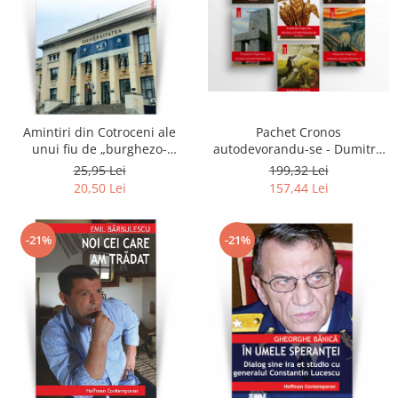
Pachet Cronos
Amintiri din Cotroceni ale
autodevorandu-se - Dumitru
unui fiu de „burghezo-
Popescu (6 volume)
mosier”.Vol.3 - Sorin M.
199,32 Lei
25,95 Lei
Radulescu
157,44 Lei
20,50 Lei
-21%
-21%