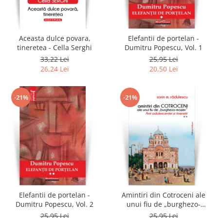
Literatura
Clasica
Contemporana
Aceasta dulce povara,
Elefantii de portelan -
Moderna
tineretea - Cella Serghi
Dumitru Popescu, Vol. 1
Romana
33,22 Lei
25,95 Lei
26,24 Lei
20,50 Lei
Universala
Universala
Non-fictiune
-21%
-21%
Calatorii
Memorii
Publicistica / Reportaje / Interviuri
Stiinte umaniste
Istorie
Sociologie si filozofie
Elefantii de portelan -
Amintiri din Cotroceni ale
Dumitru Popescu, Vol. 2
unui fiu de „burghezo-
mosier”.Vol.2 - Sorin M.
25,95 Lei
25,95 Lei