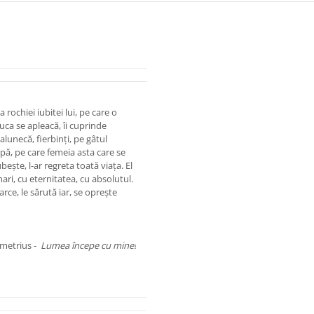
ochiei iubitei lui, pe care o
ca se apleacă, îi cuprinde
i alunecă, fierbinţi, pe gâtul
ipă, pe care femeia asta care se
beşte, l-ar regreta toată viaţa. El
ri, cu eternitatea, cu absolutul.
arce, le sărută iar, se opreşte
metrius -
Lumea începe cu mine!