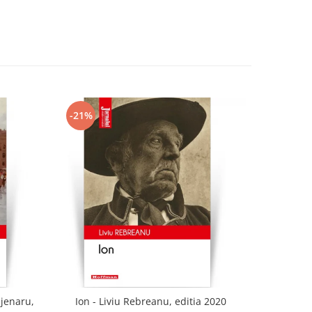
-21%
-21%
ajenaru,
Ion - Liviu Rebreanu, editia 2020
Panza de p