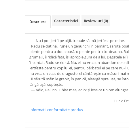
Caracteristici
Review-uri
(0)
Descriere
— Nu-i pot jertfi pe alţii, trebuie să mă jertfesc pe mine.
Radu se clatină. Pune un genunchi în pământ, sărută poala r
pierde pentru a doua oară, o pierde pentru totdeauna. Ralu
grumajii, îi ridică faţa, îşi apropie gura de a lui. Degetele ei î
încordat. Radu se ridică. Nu, el nu vrea un abandon de o cl
jertfeşte pentru copilul ei, pentru bărbatul ei pe care nu-l iu
nu vrea un ceas de dragoste, el cântăreşte cu măsuri mai ma
Îi sărută mâinile grăbit, în panică, aleargă spre uşă, se înto
lângă uşă, şopteşte:
— Adio, Raluco, iubita mea, adio! şi iese ca un om alungat.
Lucia De
Informatii conformitate produs