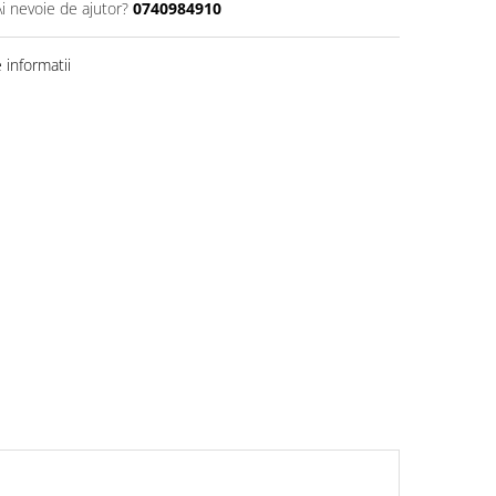
Ai nevoie de ajutor?
0740984910
informatii