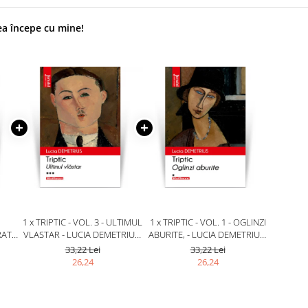
ea începe cu mine!
1 x TRIPTIC - VOL. 3 - ULTIMUL
1 x TRIPTIC - VOL. 1 - OGLINZI
RAT
VLASTAR - LUCIA DEMETRIUS,
ABURITE, - LUCIA DEMETRIUS,
EDITIA 2020
EDITIA 2020
33,22 Lei
33,22 Lei
20
26,24
26,24