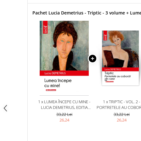
Pachet Lucia Demetrius - Triptic - 3 volume + Lum
1 x LUMEA ÎNCEPE CU MINE -
1 x TRIPTIC - VOL. 2 -
LUCIA DEMETRIUS, EDITIA
PORTRETELE AU COBO
2020
DIN RAME - LUCIA
33,22 Lei
33,22 Lei
DEMETRIUS, EDITIA 20
26,24
26,24