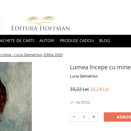
ACHETE DE CARTI
AUTORI
PRODUSE CADOU
BLOG
 mine - Lucia Demetrius, Editia 2020
Lumea începe cu mine 
Lucia Demetrius
33,22 Lei
26,24 Lei
IN STOC
ADAUG