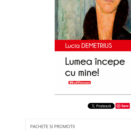
Literatura
Clasica
Contemporana
Moderna
Romana
Universala
Universala
Non-fictiune
Calatorii
Memorii
Publicistica / Reportaje / Interviuri
Stiinte umaniste
Istorie
Save
Sociologie si filozofie
PACHETE SI PROMOTII