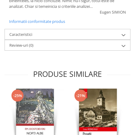
bineinteles, la nicio concluzie. Nimic nu-i sigur, totul este de
analizat. Chiar si temeinicia si criteriile analizei…
Eugen SIMION
Informatii conformitate produs
Caracteristici
Review-uri
(0)
PRODUSE SIMILARE
-25%
-21%