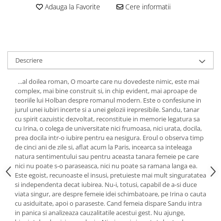
Adauga la Favorite
Cere informatii
Descriere
...al doilea roman, O moarte care nu dovedeste nimic, este mai
complex, mai bine construit si, in chip evident, mai aproape de
teoriile lui Holban despre romanul modern. Este o confesiune in
jurul unei iubiri incerte si a unei gelozii irepresibile. Sandu, tanar
cu spirit cazuistic dezvoltat, reconstituie in memorie legatura sa
cu Irina, o colega de universitate nici frumoasa, nici urata, docila,
prea docila intr-o iubire pentru ea nesigura. Eroul o observa timp
de cinci ani de zile si, aflat acum la Paris, incearca sa inteleaga
natura sentimentului sau pentru aceasta tanara femeie pe care
nici nu poate s-o paraseasca, nici nu poate sa ramana langa ea.
Este egoist, recunoaste el insusi, pretuieste mai mult singuratatea
si independenta decat iubirea. Nu-i, totusi, capabil de a-si duce
viata singur, are despre femeie idei schimbatoare, pe Irina o cauta
cu asiduitate, apoi o paraseste. Cand femeia dispare Sandu intra
in panica si analizeaza cauzalitatile acestui gest. Nu ajunge,