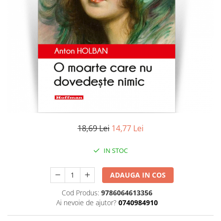
Literatura
Clasica
Contemporana
Moderna
Romana
Universala
Universala
Non-fictiune
Calatorii
Memorii
18,69 Lei
14,77 Lei
Publicistica / Reportaje / Interviuri
IN STOC
Stiinte umaniste
Istorie
ADAUGA IN COS
Sociologie si filozofie
Cod Produs:
9786064613356
Ai nevoie de ajutor?
0740984910