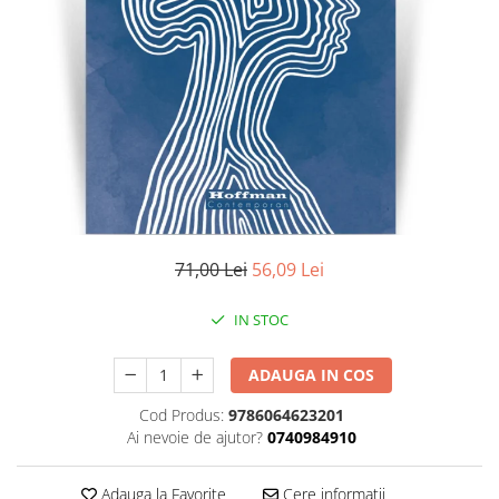
Literatura
Clasica
Contemporana
Moderna
Romana
Universala
Universala
Non-fictiune
Calatorii
71,00 Lei
56,09 Lei
Memorii
Publicistica / Reportaje / Interviuri
IN STOC
Stiinte umaniste
ADAUGA IN COS
Istorie
Sociologie si filozofie
Cod Produs:
9786064623201
Ai nevoie de ajutor?
0740984910
Adauga la Favorite
Cere informatii